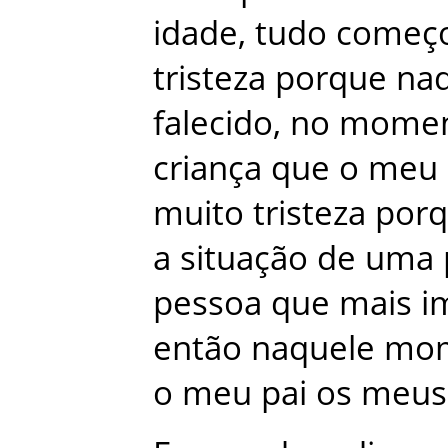
idade
,
tudo
começ
tristeza
porque
na
falecido
,
no
mome
criança
que
o
meu
muito
tristeza
por
a
situação
de
uma
pessoa
que
mais
i
então
naquele
mo
o
meu
pai
os
meus