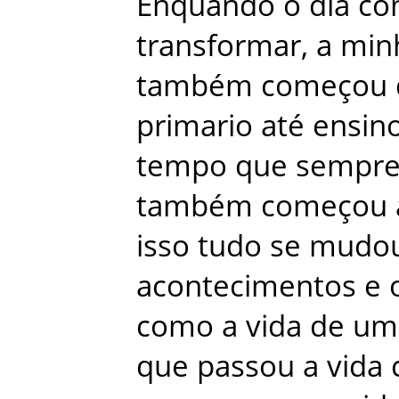
Enquando
o
dia
co
transformar
,
a
min
também
começou
primario
até
ensin
tempo
que
sempr
também
começou
isso
tudo
se
mudo
acontecimentos
e
como
a
vida
de
um
que
passou
a
vida