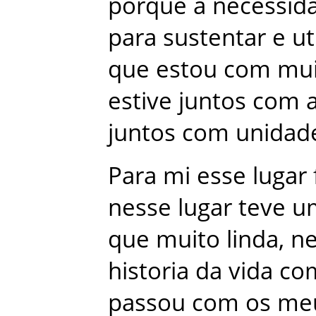
porque
a
necessid
para
sustentar
e
ut
que
estou
com
mui
estive
juntos
com
juntos
com
unidad
Para
mi
esse
lugar
nesse
lugar
teve
u
que
muito
linda
,
ne
historia
da
vida
co
passou
com
os
me