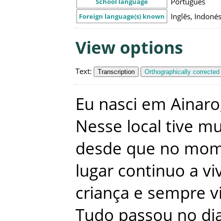
Português
School language
Inglês, Indoné
Foreign language(s) known
View options
Text
:
Transcription
Orthographically corrected
Eu
nasci
em
Ainaro
Nesse
local
tive
mu
desde
que
no
mom
lugar
continuo
a
vi
criança
e
sempre
v
Tudo
passou
no
di