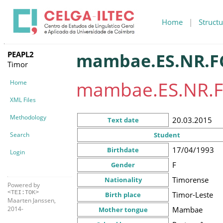
Home
|
Structu
PEAPL2
mambae.ES.NR.FC
Timor
mambae.ES.NR.F
Home
XML Files
Methodology
20.03.2015
Text date
Search
Student
17/04/1993
Birthdate
Login
F
Gender
Timorense
Nationality
Powered by
<TEI:TOK>
Timor-Leste
Birth place
Maarten Janssen,
Mambae
2014-
Mother tongue