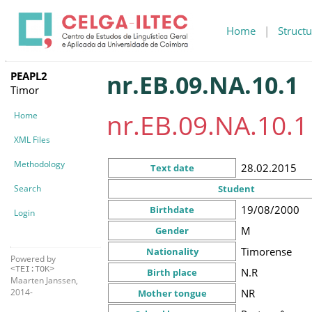
Home
|
Structu
PEAPL2
nr.EB.09.NA.10.1
Timor
nr.EB.09.NA.10.1
Home
XML Files
Methodology
28.02.2015
Text date
Search
Student
19/08/2000
Birthdate
Login
M
Gender
Timorense
Nationality
Powered by
<TEI:TOK>
N.R
Birth place
Maarten Janssen,
NR
2014-
Mother tongue