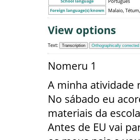
Português
School language
Malaio, Tétum
Foreign language(s) known
View options
Text
:
Transcription
Orthographically corrected
Nomeru
1
A
minha
atividade
No
sábado
eu
acor
materiais
da
escol
Antes
de
EU
vai
pa