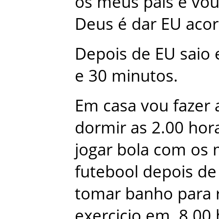
os
meus
pais
e
vo
Deus
é
dar
EU
acor
Depois
de
EU
saio
e
30
minutos
.
Em
casa
vou
fazer
dormir
as
2.00 hor
jogar
bola
com
os
futebool
depois
de
tomar
banho
para
exercicio
em
.
8.00