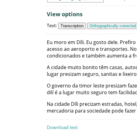
View options
Text
:
Transcription
Orthographically corrected
Eu
moro
em
Díli
.
Eu
gosto
dele
.
Prefiro
acesso
ao
aeroporto
e
transportes
.
No
condicionados
e
também
aumenta
a
f
A
cidade
muito
bonito
têm
casas
,
auto
lugar
presizam
seguro
,
sanitas
e
lixeir
O
governo
da
timor leste
presizam
faze
dilí
é
a
lugar
muito
seguro
tem
facilida
Na
cidade
Díli
precizam
estradas
,
hotel
mercadoria
para
sociedade
pode
fazer
Download text