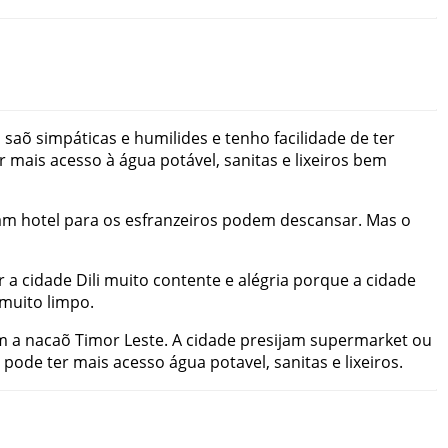
s
saõ
simpáticas
e
humilides
e
tenho
facilidade
de
ter
r
mais
acesso
à
água
potável
,
sanitas
e
lixeiros
bem
am
hotel
para
os
esfranzeiros
podem
descansar
.
Mas
o
r
a
cidade
Dili
muito
contente
e
alégria
porque
a
cidade
muito
limpo
.
m
a
nacaõ
Timor Leste
.
A
cidade
presijam
supermarket
ou
pode
ter
mais
acesso
água
potavel
,
sanitas
e
lixeiros
.