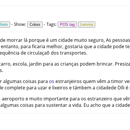
-
Show
:
-
Tags
:
 form
Colors
POS tag
Lemma
de
morrar
lá
porque
é
um
cidade
muito
seguro
,
As
pessoa
entanto
,
para
ficaria
melhor
,
gostaria
que
a
cidade
pode
te
requência
de
circulaçaõ
dos
transportes
.
carro
,
escola
,
jardin
para
as
crianças
podem
brincar
.
Presiz
os
.
r
algumas
coisas
para
os
estranjeiros
quem
vêm
a
timor
ve
de
complete
para
uzar
e
lixeiros
e
támbem
a
cidadede
Díli
é
,
aeroporto
e
muito
importante
para
os
estranzeiro
que
vê
algumas
coisas
para
sustentar
a
vida
.
Eu
acho
que
a
cidade