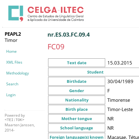
PEAPL2
nr.ES.03.FC.09.4
Timor
FC09
Home
XML Files
15.03.2015
Text date
Student
Methodology
30/04/1989
Birthdate
Search
F
Gender
Login
Timorense
Nationality
Timor-Leste
Birth place
Powered by
NR
Mother tongue
<TEI:TOK>
Maarten Janssen,
NR
School language
2014-
Macasae, Tét
Foreign language(s) known