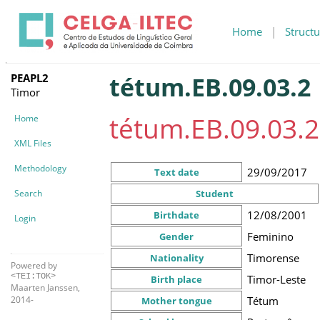
Home
|
Structu
PEAPL2
tétum.EB.09.03.2
Timor
tétum.EB.09.03.2
Home
XML Files
Methodology
29/09/2017
Text date
Search
Student
12/08/2001
Birthdate
Login
Feminino
Gender
Timorense
Nationality
Powered by
<TEI:TOK>
Timor-Leste
Birth place
Maarten Janssen,
Tétum
2014-
Mother tongue