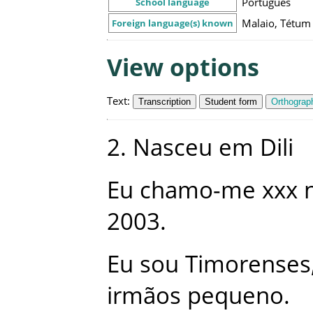
Português
School language
Malaio, Tétum
Foreign language(s) known
View options
Text
:
Transcription
Student form
Orthograph
2
.
Nasceu
em
Dili
Eu
chamo-me
xxx
2003
.
Eu
sou
Timorenses
irmãos
pequeno
.