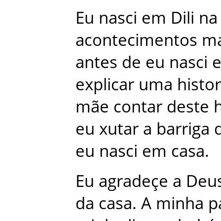
Eu
nasci
em
Dili
na
acontecimentos
ma
antes
de
eu
nasci
explicar
uma
histor
mãe
contar
deste
h
eu
xutar
a
barriga
eu
nasci
em
casa
.
Eu
agradeçe
a
Deu
da
casa
.
A
minha
p