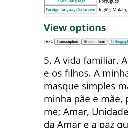
Português
School language
Inglês, Malaio
Foreign language(s) known
View options
Text
:
Transcription
Student form
Orthograph
5
.
A
vida
familiar
.
A
e
os
filhos
.
A
minh
masque
simples
m
minha
pãe
e
mãe
,
me
;
Amar
,
Unidad
da
Amar
e
a
paz
qu