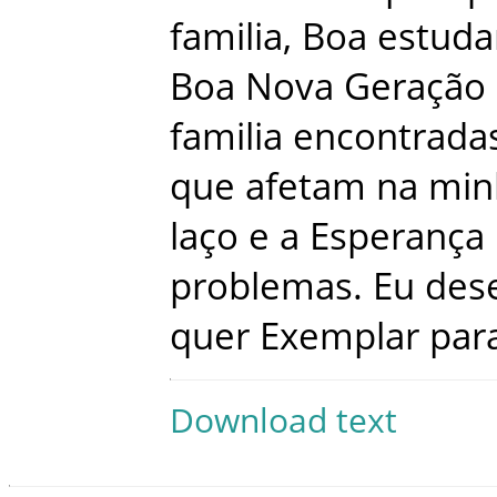
familia
,
Boa
estuda
Boa
Nova
Geração
familia
encontrada
que
afetam
na
min
laço
e
a
Esperança
problemas
.
Eu
des
quer
Exemplar
par
Download text