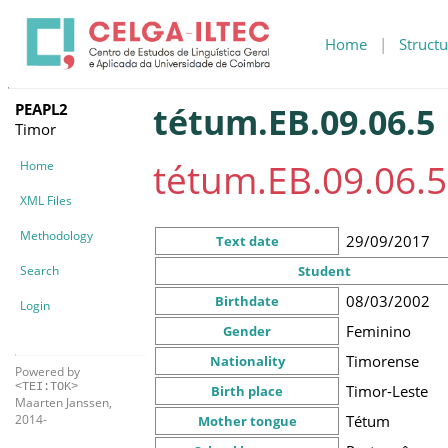
Home
|
Structu
PEAPL2
tétum.EB.09.06.5
Timor
tétum.EB.09.06.5
Home
XML Files
Methodology
29/09/2017
Text date
Search
Student
08/03/2002
Birthdate
Login
Feminino
Gender
Timorense
Nationality
Powered by
<TEI:TOK>
Timor-Leste
Birth place
Maarten Janssen,
Tétum
2014-
Mother tongue