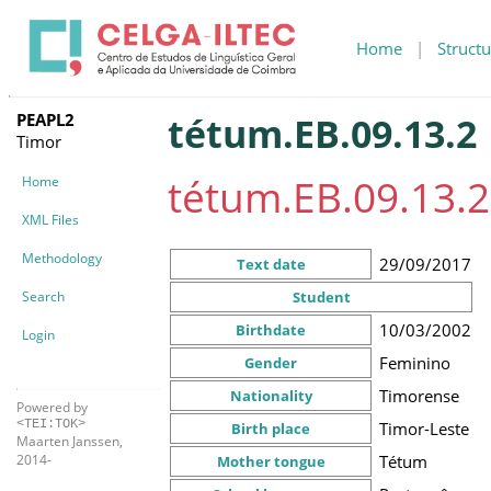
Home
|
Structu
PEAPL2
tétum.EB.09.13.2
Timor
tétum.EB.09.13.2
Home
XML Files
Methodology
29/09/2017
Text date
Search
Student
10/03/2002
Birthdate
Login
Feminino
Gender
Timorense
Nationality
Powered by
<TEI:TOK>
Timor-Leste
Birth place
Maarten Janssen,
Tétum
2014-
Mother tongue