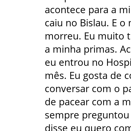
acontece
para
a
mi
caiu
no
Bislau
.
E
o
morreu
.
Eu
muito
t
a
minha
primas
.
Ac
eu
entrou
no
Hospi
mês
.
Eu
gosta
de
c
conversar
com
o
p
de
pacear
com
a
m
sempre
preguntou
disse
eu
quero
co