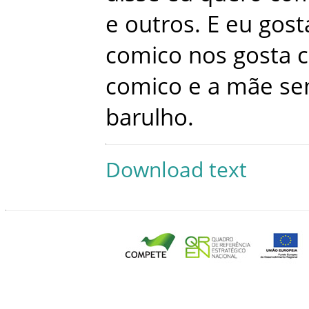
e
outros
.
E
eu
gost
comico
nos
gosta
comico
e
a
mãe
se
barulho
.
Download text