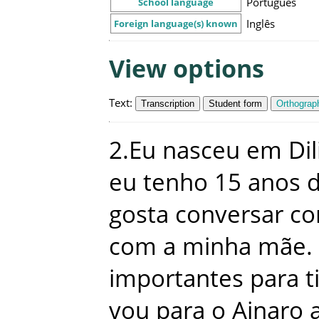
Português
School language
Inglês
Foreign language(s) known
View options
Text
:
Transcription
Student form
Orthograph
2
.
Eu
nasceu
em
Dil
eu
tenho
15
anos
gosta
conversar
c
com
a
minha
mãe
.
importantes
para
t
vou
para
o
Ainaro