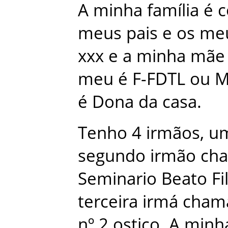
A
minha
família
é
c
meus
pais
e
os
me
xxx
e
a
minha
mãe
meu
é
F-FDTL
ou
M
é
Dona
da
casa
.
Tenho
4
irmãos
,
u
segundo
irmão
ch
Seminario Beato Fi
terceira
irmá
cham
nº.2
ostico
.
A
minh