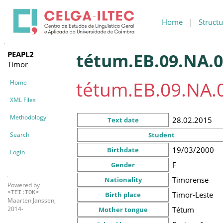
Home
|
Structu
PEAPL2
tétum.EB.09.NA.0
Timor
tétum.EB.09.NA.
Home
XML Files
Methodology
28.02.2015
Text date
Search
Student
19/03/2000
Birthdate
Login
F
Gender
Timorense
Nationality
Powered by
<TEI:TOK>
Timor-Leste
Birth place
Maarten Janssen,
Tétum
2014-
Mother tongue