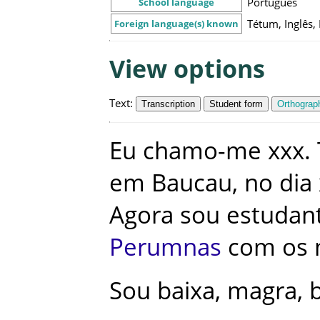
Português
School language
Tétum, Inglês,
Foreign language(s) known
View options
Text
:
Transcription
Student form
Orthograph
Eu
chamo-me
xxx
.
em
Baucau
,
no
dia
Agora
sou
estudan
Perumnas
com
os
Sou
baixa
,
magra
,