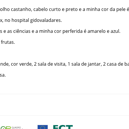
olho
castanho
,
cabelo
curto
e
preto
e
a
minha
cor
da
pele
x
,
no
hospital gidovaladares
.
as
e
as
ciências
e
a
minha
cor
perferida
é
amarelo
e
azul
.
frutas
.
ande
,
cor
verde
,
2
sala
de
visita
,
1
sala
de
jantar
,
2
casa
de
b
sa
.