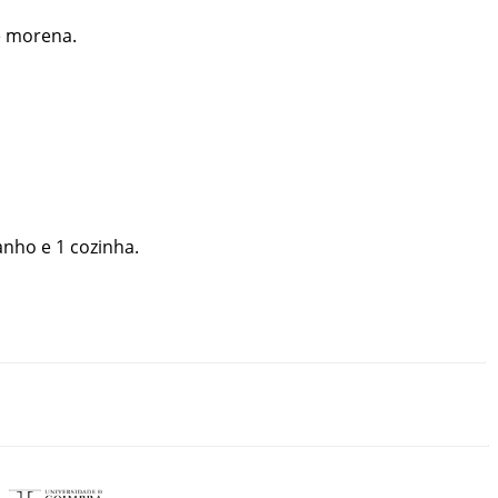
é
morena
.
anho
e
1
cozinha
.