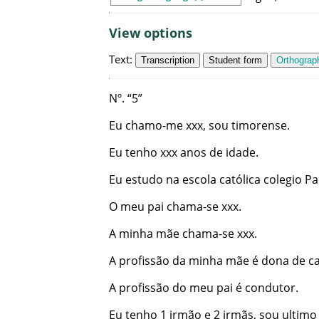
View options
Text
:
Transcription
Student form
Orthograph
Nº
.
“
5
”
Eu
chamo-me
xxx
,
sou
timorense
.
Eu
tenho
xxx
anos
de
idade
.
Eu
estudo
na
escola
católica
colegio
Pa
O
meu
pai
chama-se
xxx
.
A
minha
mãe
chama-se
xxx
.
A
profissão
da
minha
mãe
é
dona
de
c
A
profissão
do
meu
pai
é
condutor
.
Eu
tenho
1
irmão
e
2
irmãs
,
sou
ultimo