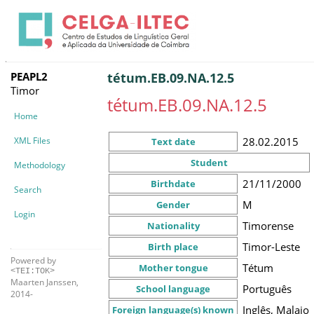
PEAPL2
tétum.EB.09.NA.12.5
Timor
tétum.EB.09.NA.12.5
Home
XML Files
28.02.2015
Text date
Student
Methodology
21/11/2000
Birthdate
Search
M
Gender
Login
Timorense
Nationality
Timor-Leste
Birth place
Powered by
Tétum
Mother tongue
<TEI:TOK>
Maarten Janssen,
Português
School language
2014-
Inglês, Malaio
Foreign language(s) known