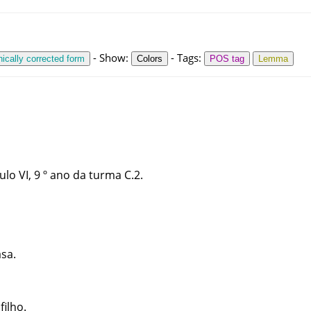
-
Show
:
-
Tags
:
ically corrected form
Colors
POS tag
Lemma
ulo
VI
,
9
º
ano
da
turma
C.2
.
asa
.
filho
.