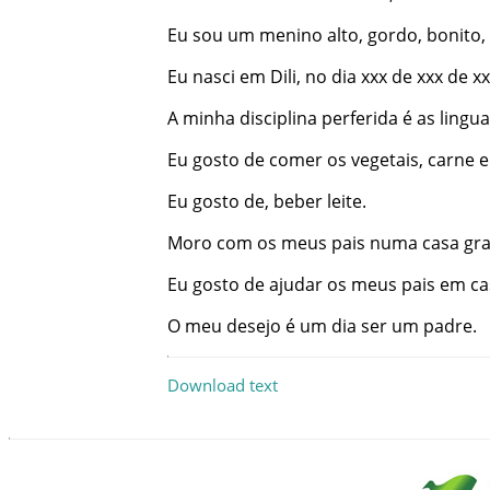
Eu
sou
um
menino
alto
,
gordo
,
bonito
,
Eu
nasci
em
Dili
,
no
dia
xxx
de
xxx
de
xx
A
minha
disciplina
perferida
é
as
lingu
Eu
gosto
de
comer
os
vegetais
,
carne
e
Eu
gosto
de
,
beber
leite
.
Moro
com
os
meus
pais
numa
casa
gr
Eu
gosto
de
ajudar
os
meus
pais
em
ca
O
meu
desejo
é
um
dia
ser
um
padre
.
Download text