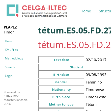
Home
|
Structu
PEAPL2
tétum.ES.05.FD.2
Timor
tétum.ES.05.FD.2
Home
XML Files
Methodology
02/10/2017
Text date
Search
Student
09/08/1993
Birthdate
Login
Feminino
Gender
Timorense
Nationality
Powered by
<TEI:TOK>
Timor-Leste
Birth place
Maarten Janssen,
Tétum
2014-
Mother tongue