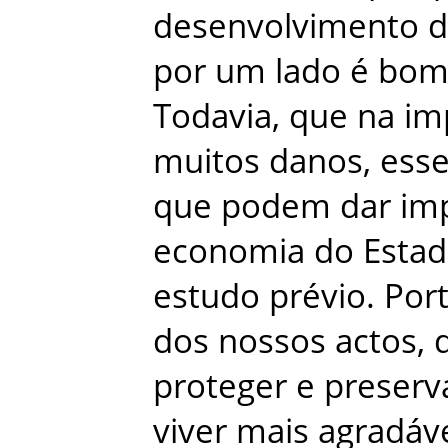
desenvolvimento
d
por
um
lado
é
bo
Todavia
,
que
na
im
muitos
danos
,
ess
que
podem
dar
im
economia
do
Esta
estudo
prévio
.
Por
dos
nossos
actos
,
proteger
e
preserv
viver
mais
agradáv