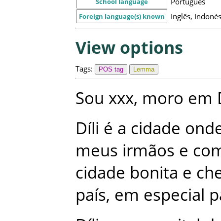
Português
School language
Inglês, Indoné
Foreign language(s) known
View options
Tags
:
POS tag
Lemma
Sou
xxx
,
moro
em
Díli
é
a
cidade
ond
meus
irmãos
e
co
cidade
bonita
e
che
país
,
em
especial
p