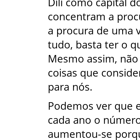
Díli
como
capital
d
concentram
a
proc
a
procura
de
uma
tudo
,
basta
ter
o
q
Mesmo
assim
,
não
coisas
que
consid
para
nós
.
Podemos
ver
que
cada
ano
o
númer
aumentou-se
porq