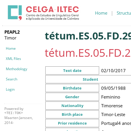
Home
|
Structu
PEAPL2
tétum.ES.05.FD.2
Timor
tétum.ES.05.FD.2
Home
XML Files
Methodology
02/10/2017
Text date
Search
Student
09/05/1988
Birthdate
Login
Feminino
Gender
Timorense
Nationality
Powered by
<TEI:TOK>
Timor-Leste
Birth place
Maarten Janssen,
Portugal
4 ano
2014-
Prior residence