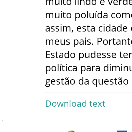
muito
lindo
e
verd
muito
poluída
com
assim
,
esta
cidade
meus
pais
.
Portant
Estado
pudesse
te
política
para
diminu
gestão
da
questão
Download text