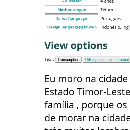
4 anos
-- duration
Tétum
Mother tongue
Português
School language
Indonésio, Ing
Foreign language(s) known
View options
Text
:
Transcription
Orthographically corrected
Eu
moro
na
cidade
Estado
Timor-Lest
família
,
porque
os
de
morar
na
cidad