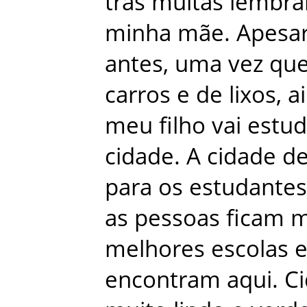
trás
muitas
lembra
minha
mãe
.
Apesa
antes
,
uma
vez
qu
carros
e
de
lixos
,
a
meu
filho
vai
estud
cidade
.
A
cidade
d
para
os
estudantes
as
pessoas
ficam
m
melhores
escolas
encontram
aqui
.
C