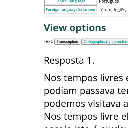
Português
School language
Tétum, Inglês,
Foreign language(s) known
View options
Text
:
Transcription
Orthographically corrected
Resposta
1
.
Nos
tempos
livres
podiam
passava
t
podemos
visitava
Nos
tempos
livre
e