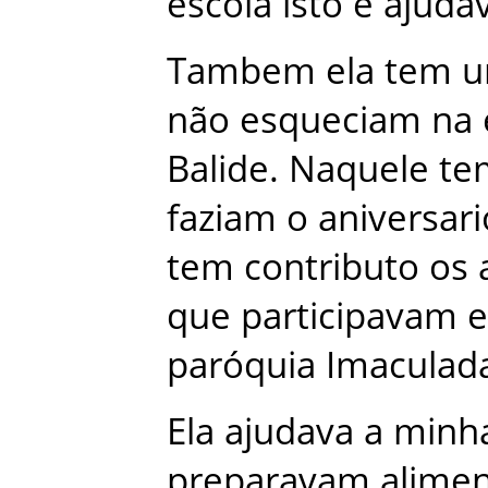
escola
isto
é
ajuda
Tambem
ela
tem
u
não
esqueciam
na
Balide
.
Naquele
te
faziam
o
aniversari
tem
contributo
os
que
participavam
e
paróquia
Imaculad
Ela
ajudava
a
minh
preparavam
alime