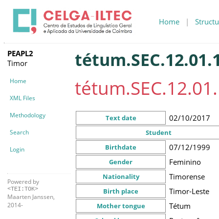
Home
|
Structu
PEAPL2
tétum.SEC.12.01.
Timor
tétum.SEC.12.01.
Home
XML Files
Methodology
02/10/2017
Text date
Search
Student
07/12/1999
Birthdate
Login
Feminino
Gender
Timorense
Nationality
Powered by
<TEI:TOK>
Timor-Leste
Birth place
Maarten Janssen,
Tétum
2014-
Mother tongue