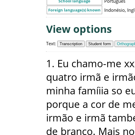
Português
School language
Indonésio, Ing
Foreign language(s) known
View options
Text
:
Transcription
Student form
Orthograph
1.
Eu
chamo-me
xx
quatro
irmã
e
irmã
minha
famíiia
so
e
porque
a
cor
de
m
irmão
e
irmã
tamb
de
branco
.
Mais
no