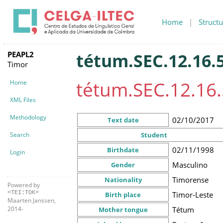
Home
|
Structu
PEAPL2
tétum.SEC.12.16.
Timor
tétum.SEC.12.16.
Home
XML Files
Methodology
02/10/2017
Text date
Search
Student
02/11/1998
Birthdate
Login
Masculino
Gender
Timorense
Nationality
Powered by
<TEI:TOK>
Timor-Leste
Birth place
Maarten Janssen,
Tétum
2014-
Mother tongue