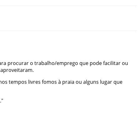
ara
procurar
o
trabalho/emprego
que
pode
facilitar
ou
aproveitaram
.
nos
tempos
livres
fomos
à
praia
ou
alguns
lugar
que
.
"