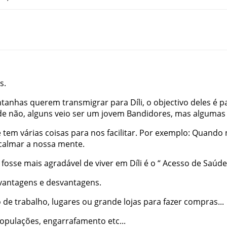
s
.
tanhas
querem
transmigrar
para
Díli
,
o
objectivo
deles
é
p
de
não
,
alguns
veio
ser
um
jovem
Bandidores
,
mas
algumas
e
tem
várias
coisas
para
nos
facilitar
.
Por
exemplo
:
Quando
calmar
a
nossa
mente
.
fosse
mais
agradável
de
viver
em
Díli
é
o
“
Acesso
de
Saúde
vantagens
e
desvantagens
.
o
de
trabalho
,
lugares
ou
grande
lojas
para
fazer
compras
...
opulações
,
engarrafamento
etc
...