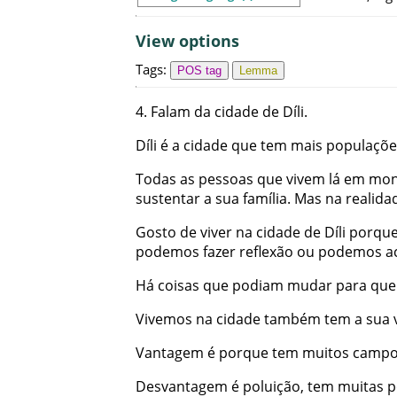
View options
Tags
:
POS tag
Lemma
4
.
Falam
da
cidade
de
Díli
.
Díli
é
a
cidade
que
tem
mais
populaçõe
Todas
as
pessoas
que
vivem
lá
em
mon
sustentar
a
sua
família
.
Mas
na
realida
Gosto
de
viver
na
cidade
de
Díli
porqu
podemos
fazer
reflexão
ou
podemos
a
Há
coisas
que
podiam
mudar
para
que
Vivemos
na
cidade
também
tem
a
sua
Vantagem
é
porque
tem
muitos
camp
Desvantagem
é
poluição
,
tem
muitas
p