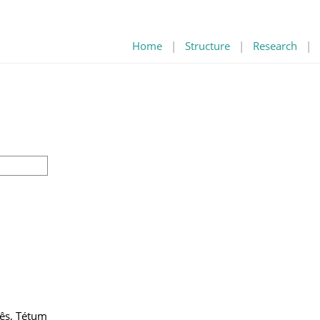
Home
|
Structure
|
Research
|
lês, Tétum