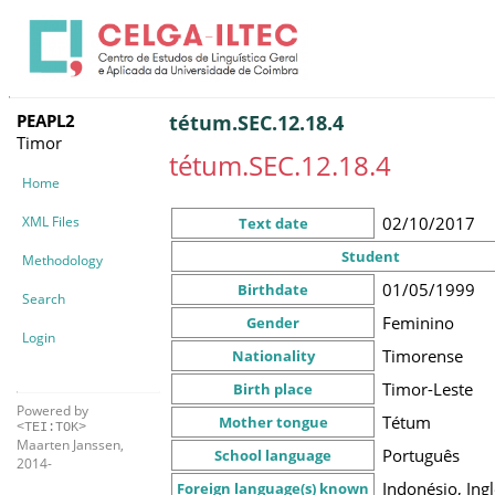
PEAPL2
tétum.SEC.12.18.4
Timor
tétum.SEC.12.18.4
Home
XML Files
02/10/2017
Text date
Student
Methodology
01/05/1999
Birthdate
Search
Feminino
Gender
Login
Timorense
Nationality
Timor-Leste
Birth place
Powered by
Tétum
Mother tongue
<TEI:TOK>
Maarten Janssen,
Português
School language
2014-
Indonésio, Ing
Foreign language(s) known