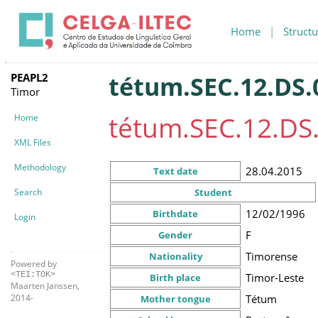
Home
|
Structu
PEAPL2
tétum.SEC.12.DS.
Timor
tétum.SEC.12.DS
Home
XML Files
Methodology
28.04.2015
Text date
Search
Student
12/02/1996
Birthdate
Login
F
Gender
Timorense
Nationality
Powered by
<TEI:TOK>
Timor-Leste
Birth place
Maarten Janssen,
Tétum
2014-
Mother tongue