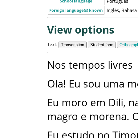
Português
School language
Inglês, Bahasa
Foreign language(s) known
View options
Text
:
Transcription
Student form
Orthograph
Nos
tempos
livres
Ola
!
Eu
sou
uma
m
Eu
moro
em
Dili
,
n
magro
e
morena
.
Eu
estudo
no
Timo