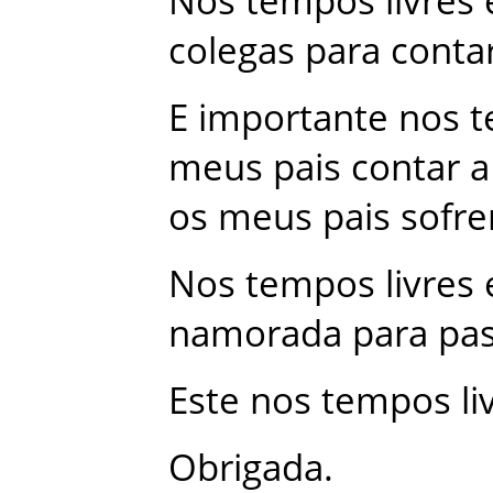
Nos
tempos
livres
colegas
para
conta
E
importante
nos
t
meus
pais
contar
a
os
meus
pais
sofr
Nos
tempos
livres
namorada
para
pas
Este
nos
tempos
li
Obrigada
.