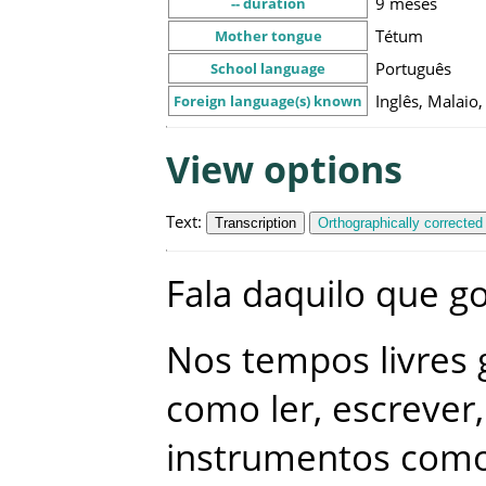
9 meses
-- duration
Tétum
Mother tongue
Português
School language
Inglês, Malaio
Foreign language(s) known
View options
Text
:
Transcription
Orthographically corrected
Fala
daquilo
que
go
Nos
tempos
livres
como
ler
,
escrever
,
instrumentos
com