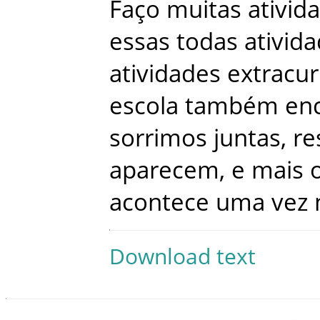
Faço
muitas
ativid
essas
todas
ativid
atividades
extracur
escola
também
en
sorrimos
juntas
,
re
aparecem
,
e
mais
acontece
uma
vez
Download text