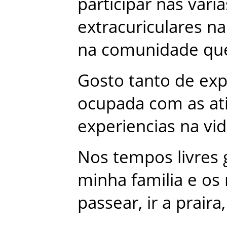
participar
nas
varia
extracuriculares
na
na
comunidade
qu
Gosto
tanto
de
exp
ocupada
com
as
at
experiencias
na
vi
Nos
tempos
livres
minha
familia
e
os
passear
,
ir
a
praira
,