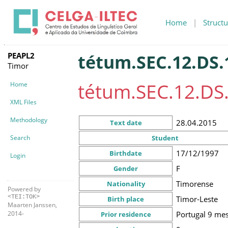
Home
|
Structu
PEAPL2
tétum.SEC.12.DS.
Timor
tétum.SEC.12.DS
Home
XML Files
Methodology
28.04.2015
Text date
Search
Student
17/12/1997
Birthdate
Login
F
Gender
Timorense
Nationality
Powered by
<TEI:TOK>
Timor-Leste
Birth place
Maarten Janssen,
Portugal
9 me
2014-
Prior residence