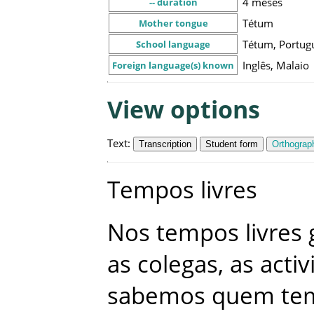
4 meses
-- duration
Tétum
Mother tongue
Tétum, Portug
School language
Inglês, Malaio
Foreign language(s) known
View options
Text
:
Transcription
Student form
Orthograph
Tempos
livres
Nos
tempos
livres
as
colegas
,
as
acti
sabemos
quem
te