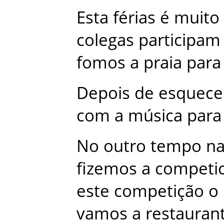
Esta
férias
é
muito
colegas
participam
fomos
a
praia
para
Depois
de
esquec
com
a
música
para
No
outro
tempo
n
fizemos
a
competi
este
competição
o
vamos
a
restauran