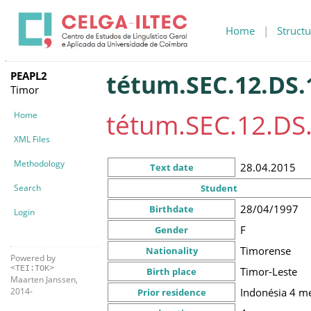
Home
|
Structu
PEAPL2
tétum.SEC.12.DS.
Timor
tétum.SEC.12.DS
Home
XML Files
Methodology
28.04.2015
Text date
Search
Student
28/04/1997
Birthdate
Login
F
Gender
Timorense
Nationality
Powered by
<TEI:TOK>
Timor-Leste
Birth place
Maarten Janssen,
Indonésia
4 m
2014-
Prior residence