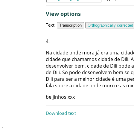
View options
Text
:
Transcription
Orthographically corrected
4
.
Na
cidade
onde
mora
já
era
uma
cidad
cidade
que
chamamos
cidade
de
Dili
.
A
desenvolver
bem
,
cidade
de
Dili
pode
a
de
Dili
.
So
pode
desenvolvem
bem
se
q
Dili
para
ser
a
melhor
cidade
é
uma
pe
fala
sobre
a
cidade
onde
moro
e
as
mi
beijinhos
xxx
Download text