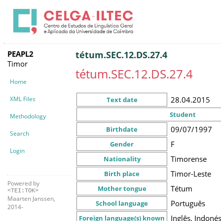
PEAPL2
tétum.SEC.12.DS.27.4
Timor
tétum.SEC.12.DS.27.4
Home
XML Files
28.04.2015
Text date
Student
Methodology
09/07/1997
Birthdate
Search
F
Gender
Login
Timorense
Nationality
Timor-Leste
Birth place
Powered by
Tétum
Mother tongue
<TEI:TOK>
Maarten Janssen,
Português
School language
2014-
Inglês, Indoné
Foreign language(s) known