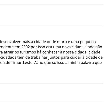
desenvolver
mais
a
cidade
onde
moro
é
uma
pequena
endente
em
2002
por
isso
era
uma
nova
cidade
ainda
não
ra
atrair
os
turismos
há
conhecer
à
nossa
cidade
,
cidade
cidadãos
tem
de
trabalhar
juntos
para
cuidar
a
cidade
de
adã
de
Timor-Leste
.
Acho
que
so
isso
a
minha
palavra
que