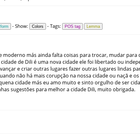
-
Show
:
-
Tags
:
 form
Colors
POS tag
Lemma
e
moderno
más
ainda
falta
coisas
para
trocar
,
mudar
para
cidade
de
Dili
é
uma
nova
cidade
ele
foi
libertado
ou
indep
vançar
e
criar
outras
lugares
fazer
outras
lugares
lindas
pa
uando
não
há
mais
corupção
na
nossa
cidade
ou
naçã
e
os
quena
cidade
más
eu
amo
muito
e
sinto
orgulho
de
ser
cid
nhas
sugestões
para
melhor
a
cidade
Dili
,
muito
obrigada
.