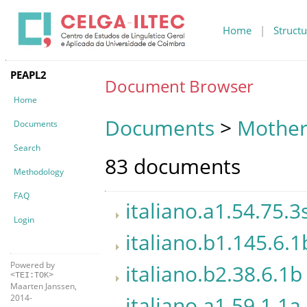
Home
|
Structu
PEAPL2
Document Browser
Home
Documents
>
Mother
Documents
Search
83 documents
Methodology
FAQ
italiano.a1.54.75.3
Login
italiano.b1.145.6.1
Powered by
italiano.b2.38.6.1b
<TEI:TOK>
Maarten Janssen,
italiano.a1.59.1.1a
2014-