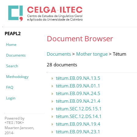
PEAPL2
Document Browser
Home
Documents
>
Mother tongue
> Tétum
Documents
28 documents
Search
Methodology
tétum.EB.09.NA.13.5
tétum.EB.09.NA.01.1
FAQ
tétum.EB.09.NA.24.5
Login
tétum.EB.09.NA.21.4
tétum.SEC.12.DS.15.1
tétum.SEC.12.DS.14.1
Powered by
tétum.EB.09.NA.19.4
<TEI:TOK>
Maarten Janssen,
tétum.EB.09.NA.23.1
2014-