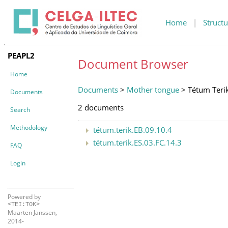
Home
|
Structu
PEAPL2
Document Browser
Home
Documents
>
Mother tongue
> Tétum Teri
Documents
2 documents
Search
Methodology
tétum.terik.EB.09.10.4
tétum.terik.ES.03.FC.14.3
FAQ
Login
Powered by
<TEI:TOK>
Maarten Janssen,
2014-