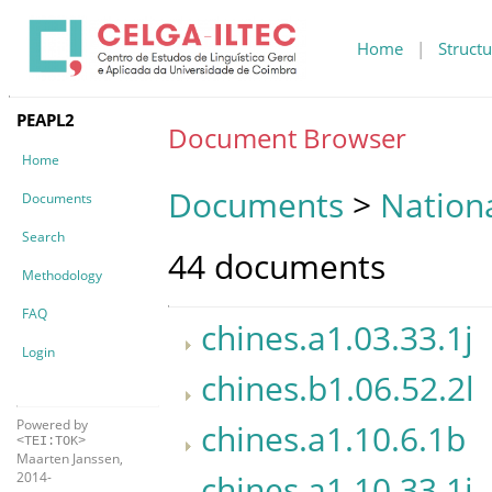
Home
|
Structu
PEAPL2
Document Browser
Home
Documents
>
Nationa
Documents
Search
44 documents
Methodology
FAQ
chines.a1.03.33.1j
Login
chines.b1.06.52.2l
Powered by
chines.a1.10.6.1b
<TEI:TOK>
Maarten Janssen,
chines.a1.10.33.1j
2014-