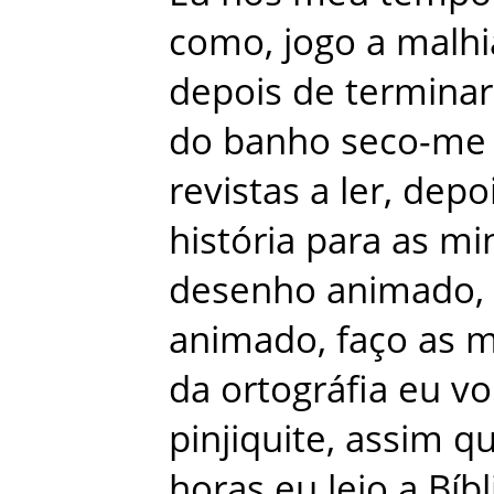
como
,
jogo
a
malhi
depois
de
terminar
do
banho
seco-me
revistas
a
ler
,
depo
história
para
as
mi
desenho
animado
,
animado
,
faço
as
m
da
ortográfia
eu
vo
pinjiquite
,
assim
q
horas
eu
leio
a
Bíbl