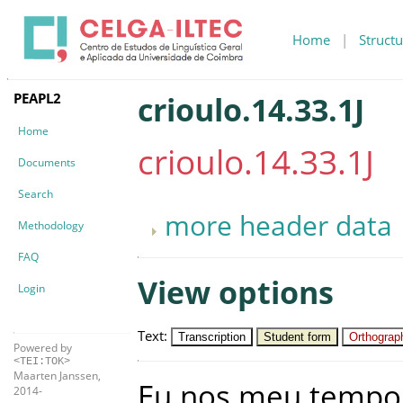
Home
|
Structu
PEAPL2
crioulo.14.33.1J
Home
crioulo.14.33.1J
Documents
Search
more header data
Methodology
FAQ
View options
Login
Text
:
Transcription
Student form
Orthograph
Powered by
<TEI:TOK>
Maarten Janssen,
Eu
nos
meu
tempo
2014-