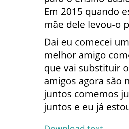
Em
2015
quando
e
mãe
dele
levou-o
p
Dai
eu
comecei
um
melhor
amigo
com
que
vai
substituir
o
amigos
agora
são
juntos
comemos
j
juntos
e
eu
já
esto
Download text