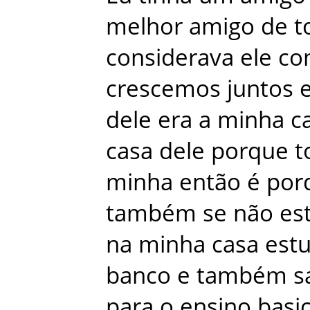
melhor
amigo
de
t
considerava
ele
co
crescemos
juntos
dele
era
a
minha
c
casa
dele
porque
t
minha
então
é
por
também
se
não
es
na
minha
casa
est
banco
e
também
s
para
o
ensino
basi