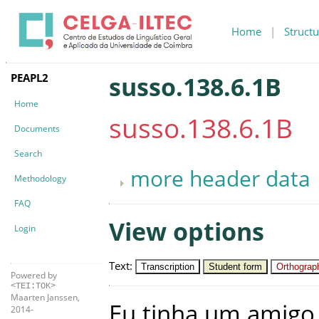
Home
|
Structu
PEAPL2
susso.138.6.1B
Home
susso.138.6.1B
Documents
Search
more header data
Methodology
FAQ
View options
Login
Text
:
Transcription
Student form
Orthograph
Powered by
<TEI:TOK>
Maarten Janssen,
Eu
tinha
um
amigo
2014-