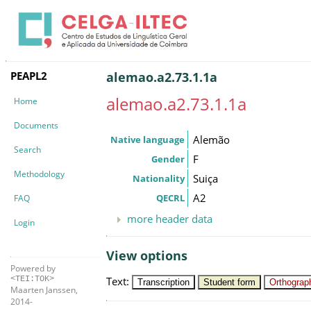
PEAPL2
alemao.a2.73.1.1a
alemao.a2.73.1.1a
Home
Documents
Alemão
Native language
Search
F
Gender
Methodology
Suiça
Nationality
A2
QECRL
FAQ
more header data
Login
View options
Powered by
Text
:
<TEI:TOK>
Transcription
Student form
Orthograph
Maarten Janssen,
2014-