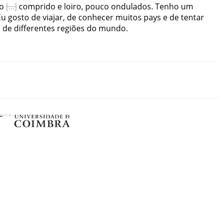
lo
comprido
e
loiro
,
pouco
ondulados
.
Tenho
um
Eu
gosto
de
viajar
,
de
conhecer
muitos
pays
e
de
tentar
s
de
differentes
regiões
do
mundo
.