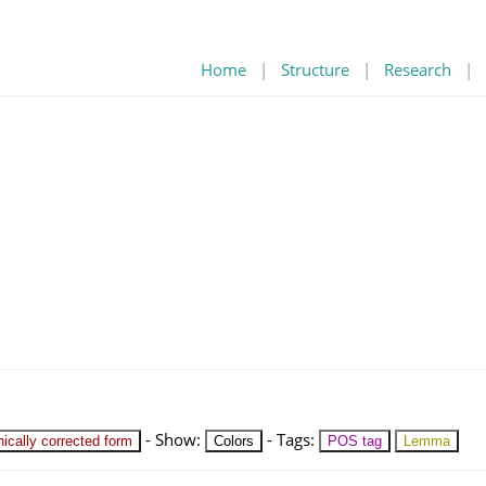
Home
|
Structure
|
Research
|
-
Show
:
-
Tags
:
ically corrected form
Colors
POS tag
Lemma