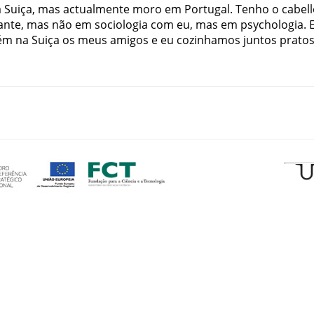
a
Suiça
,
mas
actualmente
moro
em
Portugal
.
Tenho
o
cabel
ante
,
mas
não
em
sociologia
com
eu
,
mas
em
psychologia
.
ém
na
Suiça
os
meus
amigos
e
eu
cozinhamos
juntos
prato