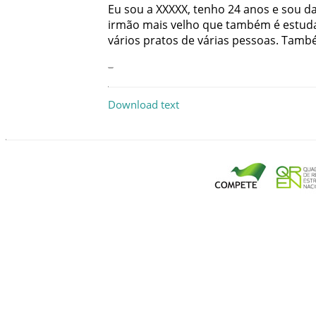
Eu
sou
a
XXXXX
,
tenho
24
anos
e
sou
d
irmão
mais
velho
que
também
é
estud
vários
pratos
de
várias
pessoas
.
Tamb
–
Download text