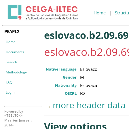
Home
|
Structu
PEAPL2
eslovaco.b2.09.69
Home
eslovaco.b2.09.6
Documents
Search
Eslovaco
Native language
Methodology
M
Gender
FAQ
Eslovaca
Nationality
Login
B2
QECRL
more header data
Powered by
<TEI:TOK>
Maarten Janssen,
View options
2014-