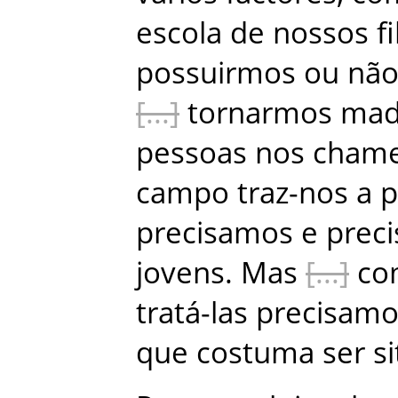
escola
de
nossos
f
possuirmos
ou
nã
tornarmos
mad
pessoas
nos
cham
campo
traz-nos
a
p
precisamos
e
prec
jovens
.
Mas
co
tratá-las
precisamo
que
costuma
ser
s