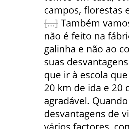
campos
,
florestas
Também
vamo
não
é
feito
na
fábr
galinha
e
não
ao
co
suas
desvantagens
que
ir
à
escola
que
20
km
de
ida
e
20
agradável
.
Quando
desvantagens
de
v
vários
factores
,
co