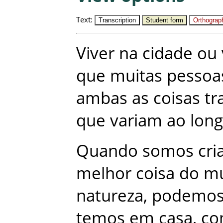
Text
:
Transcription
Student form
Orthograph
Viver
na
cidade
ou
que
muitas
pessoa
ambas
as
coisas
tr
que
variam
ao
lon
Quando
somos
cri
melhor
coisa
do
m
natureza
,
podemo
temos
em
casa
,
c