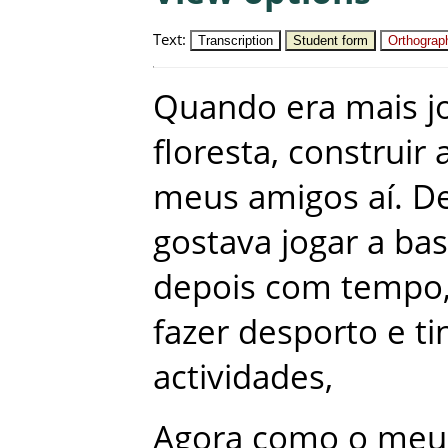
Text
:
Transcription
Student form
Orthograph
Quando
era
mais
j
floresta
,
construir
meus
amigos
aí
.
De
gostava
jogar
a
bas
depois
com
tempo
fazer
desporto
e
ti
actividades
,
Agora
como
o
meu