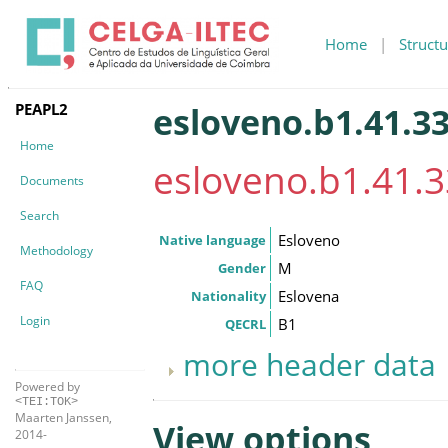
Home
|
Structu
PEAPL2
esloveno.b1.41.33
Home
esloveno.b1.41.3
Documents
Search
Esloveno
Native language
Methodology
M
Gender
FAQ
Eslovena
Nationality
Login
B1
QECRL
more header data
Powered by
<TEI:TOK>
Maarten Janssen,
View options
2014-