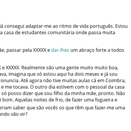
Já
consegui
adaptar-me
ao
ritmo
de
vida
português
.
Estou
a
casa
de
estudantes
comunitária
onde
passa
muita
ãe
,
passar
pela
XXXXX
e
dar-lhes
um
abraço
forte
a
todos
X
e
XXXXX
.
Realmente
são
uma
gente
muito
muito
boa
,
ava
,
imagina
que
só
estou
aqui
ha
dois
meses
e
já
sou
ronuncia
.
Até
agora
não
tive
muitas
aulas
cá
em
Coimbra
,
e
me
tocava
.
O
outro
dia
estivem
com
o
pessoal
da
casa
u
só
posso
dizer
que
sou
filho
da
minha
mãe
,
pronto
.
Não
i
bom
.
Aquelas
noites
de
frio
,
de
fazer
uma
fogueira
e
eriam
saber
que
são
vocês
os
que
têm
que
fazer-me
uma
ando
vão
vir
?