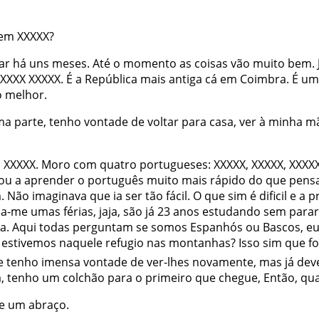
em
XXXXX
?
ar
há
uns
meses
.
Até
o
momento
as
coisas
vão
muito
bem
.
XXXX
XXXXX
.
É
a
República
mais
antiga
cá
em
Coimbra
.
É
um
o
melhor
.
ma
parte
,
tenho
vontade
de
voltar
para
casa
,
ver
à
minha
m
s
XXXXX
.
Moro
com
quatro
portugueses
:
XXXXX
,
XXXXX
,
XXXX
ou
a
aprender
o
português
muito
mais
rápido
do
que
pens
m
.
Não
imaginava
que
ia
ser
tão
fácil
.
O
que
sim
é
dificil
e
a
p
ia-me
umas
férias
,
jaja
,
são
já
23
anos
estudando
sem
parar
a
.
Aqui
todas
perguntam
se
somos
Espanhós
ou
Bascos
,
e
estivemos
naquele
refugio
nas
montanhas
?
Isso
sim
que
fo
e
tenho
imensa
vontade
de
ver-lhes
novamente
,
mas
já
dev
á
,
tenho
um
colchão
para
o
primeiro
que
chegue
,
Então
,
qu
e
um
abraço
.