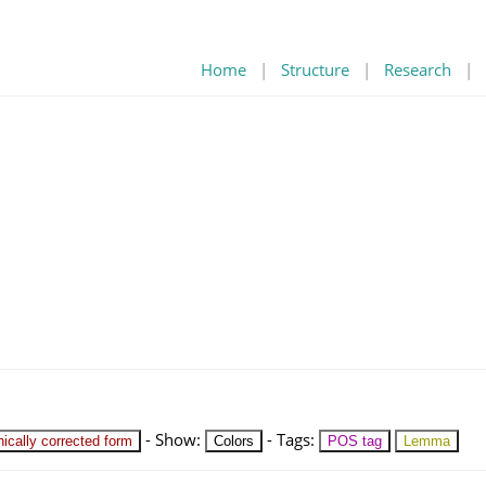
Home
|
Structure
|
Research
|
-
Show
:
-
Tags
:
ically corrected form
Colors
POS tag
Lemma