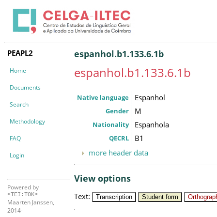
PEAPL2
espanhol.b1.133.6.1b
espanhol.b1.133.6.1b
Home
Documents
Espanhol
Native language
Search
M
Gender
Methodology
Espanhola
Nationality
B1
QECRL
FAQ
more header data
Login
View options
Powered by
Text
:
<TEI:TOK>
Transcription
Student form
Orthograph
Maarten Janssen,
2014-