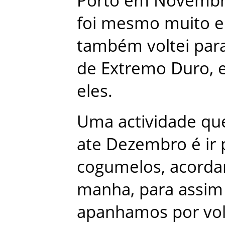
Porto
em
Novemb
foi
mesmo
muito
e
também
voltei
par
de
Extremo
Duro
,
eles
.
Uma
actividade
qu
ate
Dezembro
é
ir
cogumelos
,
acorda
manha
,
para
assim
apanhamos
por
vo