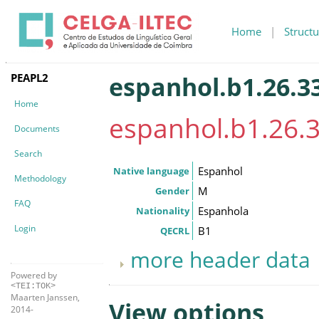
Home
|
Structu
PEAPL2
espanhol.b1.26.33
Home
espanhol.b1.26.3
Documents
Search
Espanhol
Native language
Methodology
M
Gender
FAQ
Espanhola
Nationality
Login
B1
QECRL
more header data
Powered by
<TEI:TOK>
Maarten Janssen,
View options
2014-