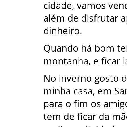
cidade
,
vamos
ven
além
de
disfrutar
a
dinheiro
.
Quando
há
bom
t
montanha
,
e
ficar
l
No
inverno
gosto
d
minha
casa
,
em
Sa
para
o
fim
os
amig
tem
de
ficar
da
mã