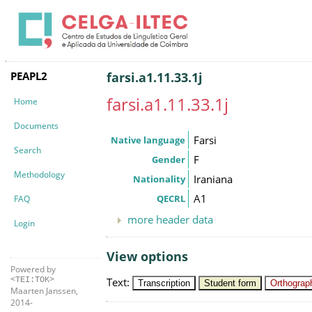
PEAPL2
farsi.a1.11.33.1j
farsi.a1.11.33.1j
Home
Documents
Farsi
Native language
Search
F
Gender
Methodology
Iraniana
Nationality
A1
QECRL
FAQ
more header data
Login
View options
Powered by
Text
:
<TEI:TOK>
Transcription
Student form
Orthograph
Maarten Janssen,
2014-