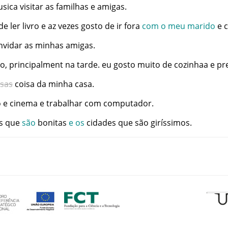
sica
visitar
as
familhas
e
amigas
.
de
ler
livro
e
az
vezes
gosto
de
ir
fora
com
o
meu
marido
e
nvidar
as
minhas
amigas
.
ão
,
principalment
na
tarde
.
eu
gosto
muito
de
cozinhaa
e
pr
isas
coisa
da
minha
casa
.
o
e
cinema
e
trabalhar
com
computador
.
s
que
são
bonitas
e
os
cidades
que
são
giríssimos
.