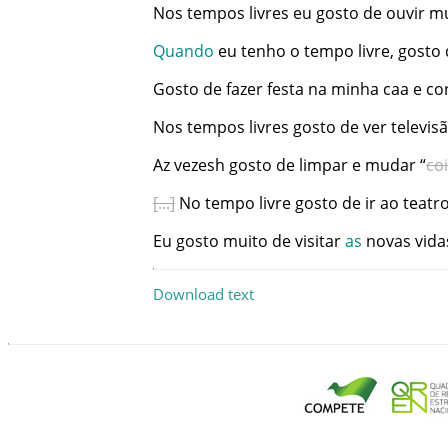
Nos
tempos
livres
eu
gosto
de
ouvir
mu
Quando
eu
tenho
o
tempo
livre
,
gosto
Gosto
de
fazer
festa
na
minha
caa
e
co
Nos
tempos
livres
gosto
de
ver
televis
Az
vezesh
gosto
de
limpar
e
mudar
“
co
No
tempo
livre
gosto
de
ir
ao
teatr
Eu
gosto
muito
de
visitar
as
novas
vida
Download text