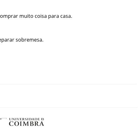
comprar
muito
coisa
para
casa
.
eparar
sobremesa
.