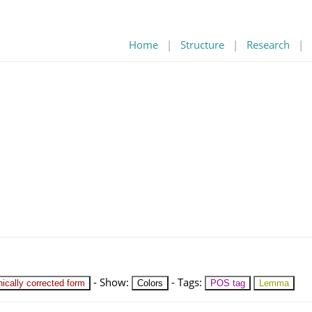
Home
|
Structure
|
Research
|
-
Show
:
-
Tags
:
ically corrected form
Colors
POS tag
Lemma