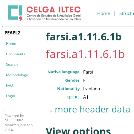
Home
|
Structu
PEAPL2
farsi.a1.11.6.1b
Home
farsi.a1.11.6.1b
Documents
Search
Farsi
Native language
Methodology
F
Gender
FAQ
Iraniana
Nationality
Login
A1
QECRL
more header data
Powered by
<TEI:TOK>
Maarten Janssen,
View options
2014-