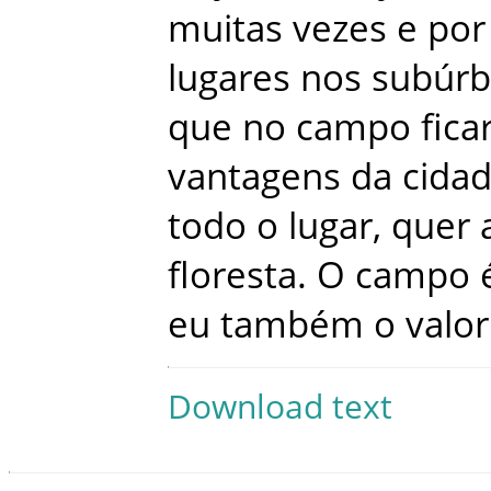
muitas
vezes
e
por
lugares
nos
subúrb
que
no
campo
fica
vantagens
da
cida
todo
o
lugar
,
quer
floresta
.
O
campo
eu
também
o
valor
Download text