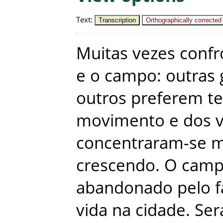
Text
:
Transcription
Orthographically corrected
Muitas
vezes
conf
e
o
campo
:
outras
outros
preferem
te
movimento
e
dos
concentraram-se
m
crescendo
.
O
cam
abandonado
pelo
f
vida
na
cidade
.
Ser