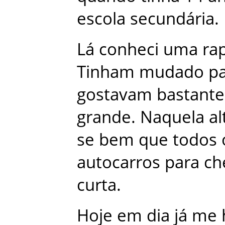
escola
secundária
.
Lá
conheci
uma
ra
Tinham
mudado
p
gostavam
bastante
grande
.
Naquela
al
se
bem
que
todos
autocarros
para
ch
curta
.
Hoje
em
dia
já
me