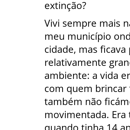
extinção
?
Vivi
sempre
mais
n
meu
município
on
cidade
,
mas
ficava
relativamente
gran
ambiente
:
a
vida
e
com
quem
brincar
também
não
ficám
movimentada
.
Era
quando
tinha
14
a