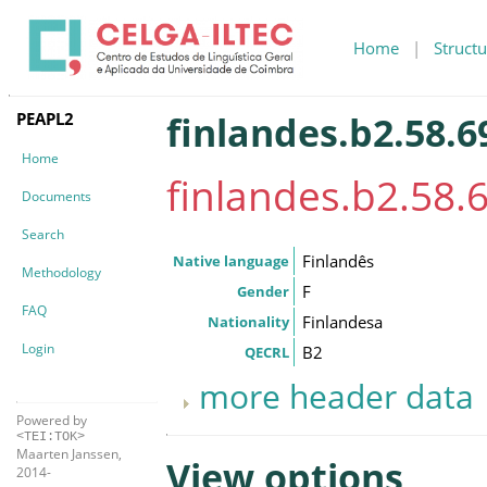
Home
|
Structu
PEAPL2
finlandes.b2.58.6
Home
finlandes.b2.58.
Documents
Search
Finlandês
Native language
Methodology
F
Gender
FAQ
Finlandesa
Nationality
Login
B2
QECRL
more header data
Powered by
<TEI:TOK>
Maarten Janssen,
View options
2014-