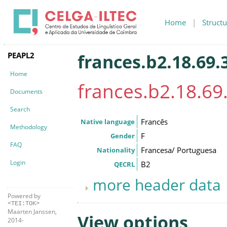
Home
|
Structu
PEAPL2
frances.b2.18.69.
Home
frances.b2.18.69
Documents
Search
Francês
Native language
Methodology
F
Gender
FAQ
Francesa/ Portuguesa
Nationality
Login
B2
QECRL
more header data
Powered by
<TEI:TOK>
Maarten Janssen,
View options
2014-