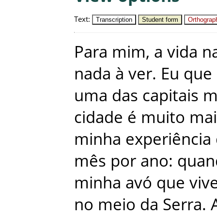
Text
:
Transcription
Student form
Orthograph
Para
mim
,
a
vida
n
nada
à
ver
.
Eu
que
uma
das
capitais
m
cidade
é
muito
mai
minha
experiência
mês
por
ano
:
quan
minha
avó
que
viv
no
meio
da
Serra
.