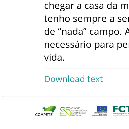
chegar
a
casa
da
m
tenho
sempre
a
se
de
“
nada
”
campo
.
necessário
para
pe
vida
.
Download text