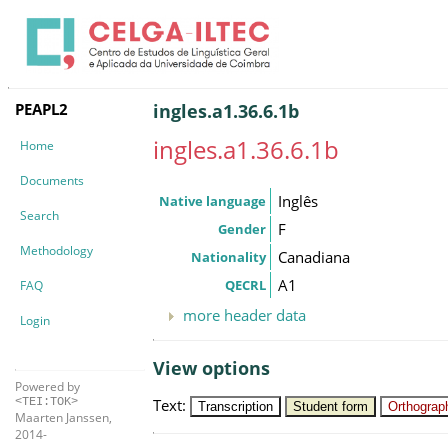
PEAPL2
ingles.a1.36.6.1b
ingles.a1.36.6.1b
Home
Documents
Inglês
Native language
Search
F
Gender
Methodology
Canadiana
Nationality
A1
QECRL
FAQ
more header data
Login
View options
Powered by
Text
:
<TEI:TOK>
Transcription
Student form
Orthograph
Maarten Janssen,
2014-