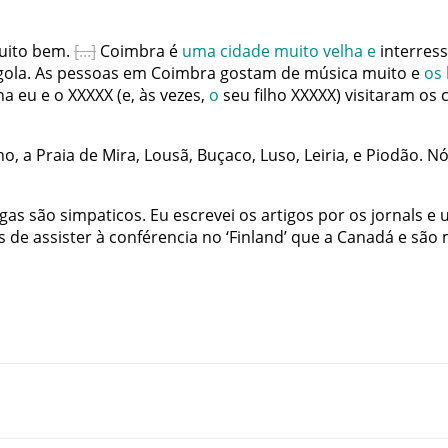
uito
bem
.
Coimbra
é
uma
cidade
muito
velha
e
interres
gola
.
As
pessoas
em
Coimbra
gostam
de
música
muito
e
os
na
eu
e
o
XXXXX
(
e
,
às
vezes
,
o
seu
filho
XXXXX
)
visitaram
os
ho
,
a
Praia
de
Mira
,
Lousã
,
Buçaco
,
Luso
,
Leiria
,
e
Piodão
.
Nó
egas
são
simpaticos
.
Eu
escrevei
os
artigos
por
os
jornals
e
s
de
assister
à
conférencia
no
‘
Finland
’
que
a
Canadá
e
são