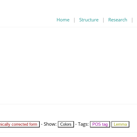
Home
|
Structure
|
Research
|
-
Show
:
-
Tags
:
ically corrected form
Colors
POS tag
Lemma