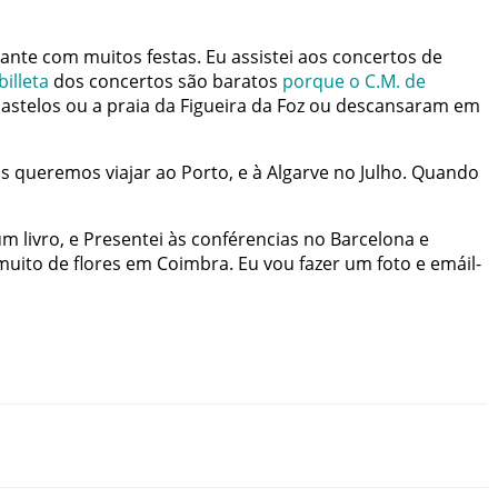
sante
com
muitos
festas
.
Eu
assistei
aos
concertos
de
billeta
dos
concertos
são
baratos
porque
o
C.M
.
de
castelos
ou
a
praia
da
Figueira
da
Foz
ou
descansaram
em
s
queremos
viajar
ao
Porto
,
e
à
Algarve
no
Julho
.
Quando
um
livro
,
e
Presentei
às
conférencias
no
Barcelona
e
muito
de
flores
em
Coimbra
.
Eu
vou
fazer
um
foto
e
emáil-