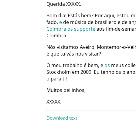
Querida
XXXXX
,
Bom
dia
!
Estás
bem
?
Por
aqui
,
estou
m
fado
,
e
de
música
de
brasiliero
e
de
an
Coimbra
os
supporte
aos
fim-de-sema
Coimbra
.
Nós
visitamos
Aveiro
,
Montemor-o-Vel
é
que
tu
vás
nos
visitar
?
O
meu
trabalho
é
bem
,
e
os
meus
coll
Stockholm
em
2009
.
Eu
tenho
os
plano
o
para
ti
!
Muitos
beijinhos
,
XXXXX
.
Download text