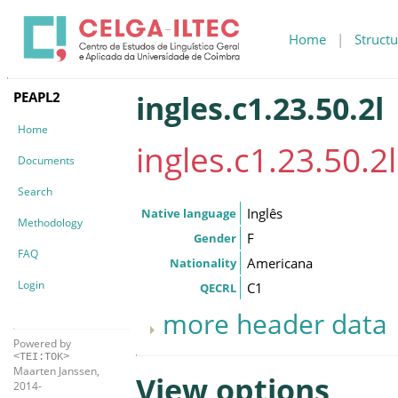
Home
|
Structu
PEAPL2
ingles.c1.23.50.2l
Home
ingles.c1.23.50.2l
Documents
Search
Inglês
Native language
Methodology
F
Gender
FAQ
Americana
Nationality
Login
C1
QECRL
more header data
Powered by
<TEI:TOK>
Maarten Janssen,
View options
2014-