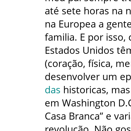
até
sete
horas
na
n
na
Europea
a
gent
familia
.
E
por
isso
,
Estados Unidos
tê
(
coração
,
física
,
men
desenvolver
um
ep
das
historicas
,
mas
em
Washington D.
Casa Branca”
e
var
revolução
.
Não
gos