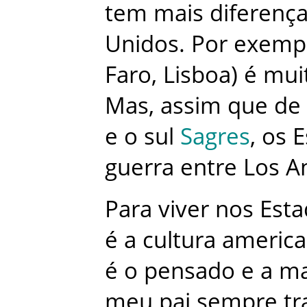
tem
mais
diferenç
Unidos
.
Por
exemp
Faro
,
Lisboa
)
é
mui
Mas
,
assim
que
de
e
o
sul
Sagres
,
os
E
guerra
entre
Los A
Para
viver
nos
Esta
é
a
cultura
america
é
o
pensado
e
a
ma
meu
pai
sempre
tr