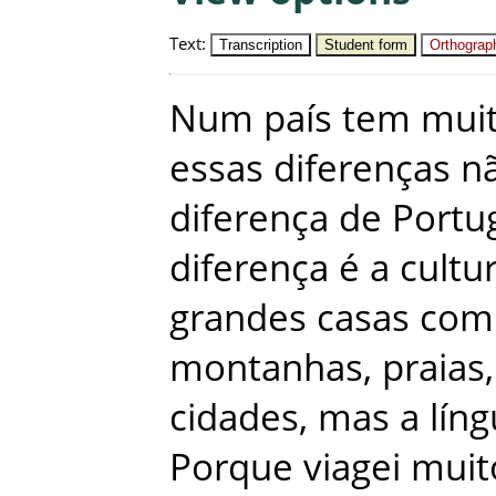
Text
:
Transcription
Student form
Orthograph
Num
país
tem
mui
essas
diferenças
n
diferença
de
Portu
diferença
é
a
cultu
grandes
casas
com
montanhas
,
praias
,
cidades
,
mas
a
lín
Porque
viagei
muit