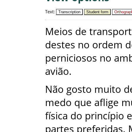
Text
:
Transcription
Student form
Orthograph
Meios
de
transpor
destes
no
ordem
d
perniciosos
no
amb
avião
.
Não
gosto
muito
d
medo
que
aflige
mu
física
do
princípio
partes
preferidas
.