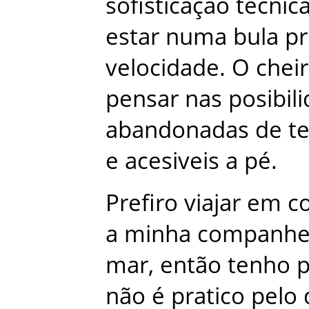
sofisticação
técnic
estar
numa
bula
pr
velocidade
.
O
chei
pensar
nas
posibil
abandonadas
de
t
e
acesiveis
a
pé
.
Prefiro
viajar
em
c
a
minha
companhe
mar
,
então
tenho
não
é
pratico
pelo