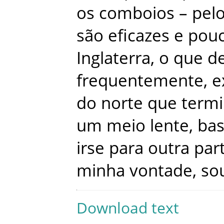
os
comboios
–
pel
são
eficazes
e
pou
Inglaterra
,
o
que
d
frequentemente
,
e
do
norte
que
term
um
meio
lente
,
bas
irse
para
outra
par
minha
vontade
,
so
Download text