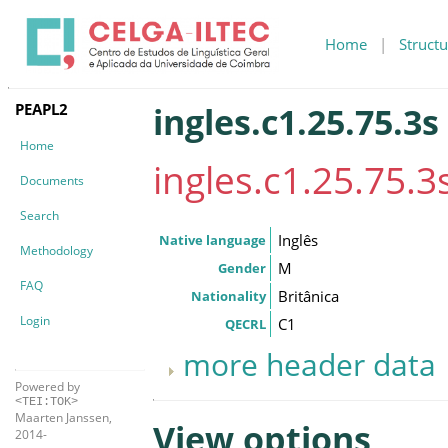
Home
|
Structu
PEAPL2
ingles.c1.25.75.3s
Home
ingles.c1.25.75.3
Documents
Search
Inglês
Native language
Methodology
M
Gender
FAQ
Britânica
Nationality
Login
C1
QECRL
more header data
Powered by
<TEI:TOK>
Maarten Janssen,
View options
2014-