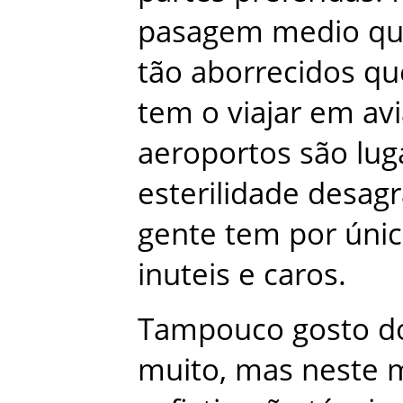
pasagem
medio
q
tão
aborrecidos
qu
tem
o
viajar
em
av
aeroportos
são
lug
esterilidade
desagr
gente
tem
por
úni
inuteis
e
caros
.
Tampouco
gosto
d
muito
,
mas
neste
m