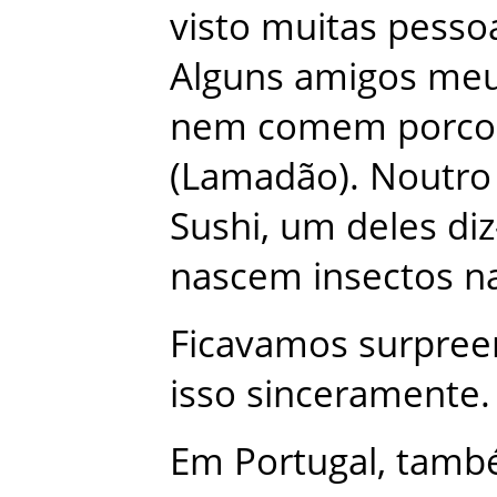
visto
muitas
pesso
Alguns
amigos
me
nem
comem
porco
(
Lamadão
)
.
Noutro
Sushi
,
um
deles
di
nascem
insectos
n
Ficavamos
surpree
isso
sinceramente
.
Em
Portugal
,
tamb