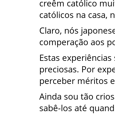
creêm
católico
mui
católicos
na
casa
,
n
Claro
,
nós
japones
comperação
aos
p
Estas
experiências
preciosas
.
Por
expe
perceber
méritos
e
Ainda
sou
tão
crio
sabê-los
até
quand