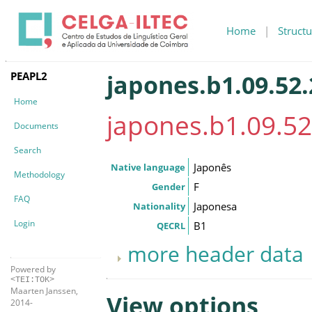
Home
|
Structu
PEAPL2
japones.b1.09.52.
Home
japones.b1.09.52
Documents
Search
Japonês
Native language
Methodology
F
Gender
FAQ
Japonesa
Nationality
Login
B1
QECRL
more header data
Powered by
<TEI:TOK>
Maarten Janssen,
View options
2014-