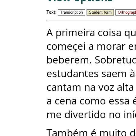
Text
:
Transcription
Student form
Orthograph
A
primeira
coisa
q
começei
a
morar
e
beberem
.
Sobretu
estudantes
saem
à
cantam
na
voz
alta
a
cena
como
essa
me
divertido
no
iní
Também
é
muito
d