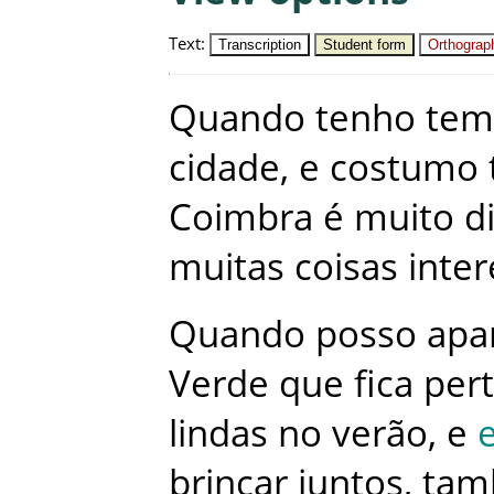
Text
:
Transcription
Student form
Orthograph
Quando
tenho
tem
cidade
,
e
costumo
Coimbra
é
muito
d
muitas
coisas
inte
Quando
posso
apa
Verde
que
fica
per
lindas
no
verão
,
e
brincar
juntos
,
ta