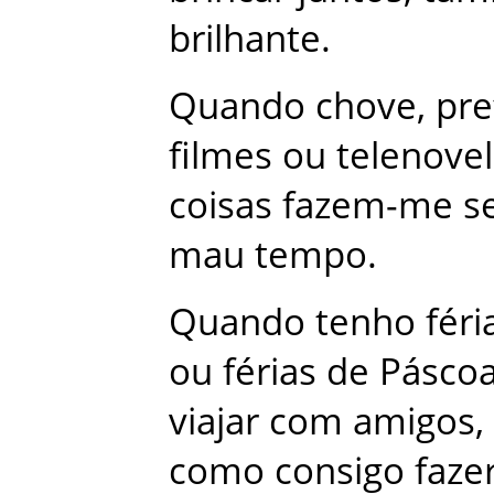
brilhante
.
Quando
chove
,
pre
filmes
ou
telenove
coisas
fazem-me
s
mau
tempo
.
Quando
tenho
féri
ou
férias
de
Pásco
viajar
com
amigos
,
como
consigo
faze