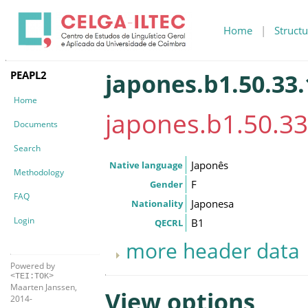
Home
|
Structu
PEAPL2
japones.b1.50.33.
Home
japones.b1.50.33
Documents
Search
Japonês
Native language
Methodology
F
Gender
FAQ
Japonesa
Nationality
Login
B1
QECRL
more header data
Powered by
<TEI:TOK>
Maarten Janssen,
View options
2014-