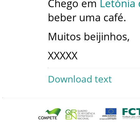
Chego
em
Letónia
beber
uma
café
.
Muitos
beijinhos
,
XXXXX
Download text