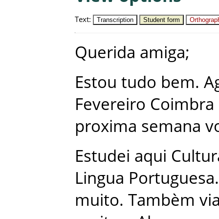
Text
:
Transcription
Student form
Orthograph
Querida
amiga
;
Estou
tudo
bem
.
A
Fevereiro
Coimbra
proxima
semana
v
Estudei
aqui
Cultur
Lingua Portuguesa
.
muito
.
Tambèm
via