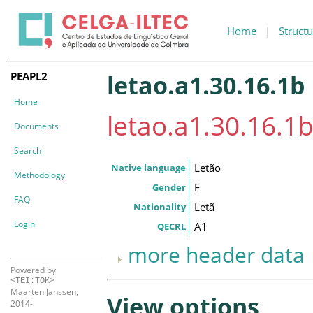
Home
|
Structu
PEAPL2
letao.a1.30.16.1b
Home
letao.a1.30.16.1
Documents
Search
Letão
Native language
Methodology
F
Gender
FAQ
Letã
Nationality
Login
A1
QECRL
more header data
Powered by
<TEI:TOK>
Maarten Janssen,
View options
2014-