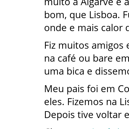
muito
a
Algarve
e
bom
,
que
Lisboa
.
F
onde
e
mais
calor
Fiz
muitos
amigos
na
café
ou
bare
e
uma
bica
e
dissem
Meu
pais
foi
em
Co
eles
.
Fizemos
na
Li
Depois
tive
voltar