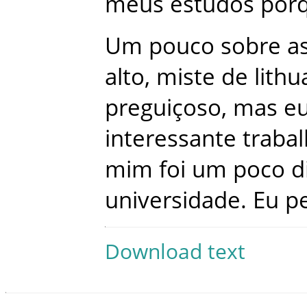
meus
estudos
por
Um
pouco
sobre
a
alto
,
miste
de
lith
preguiçoso
,
mas
e
interessante
traba
mim
foi
um
poco
di
universidade
.
Eu
p
Download text