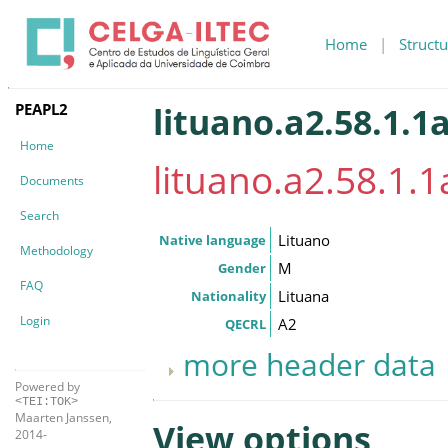
Home
|
Structu
PEAPL2
lituano.a2.58.1.1
Home
lituano.a2.58.1.1
Documents
Search
Lituano
Native language
Methodology
M
Gender
FAQ
Lituana
Nationality
Login
A2
QECRL
more header data
Powered by
<TEI:TOK>
Maarten Janssen,
View options
2014-