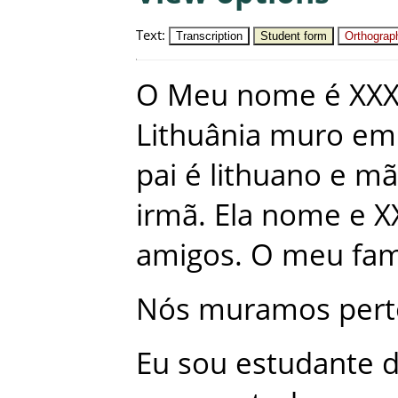
Text
:
Transcription
Student form
Orthograph
O
Meu
nome
é
XX
Lithuânia
muro
em
pai
é
lithuano
e
mã
irmã
.
Ela
nome
e
X
amigos
.
O
meu
fam
Nós
muramos
per
Eu
sou
estudante