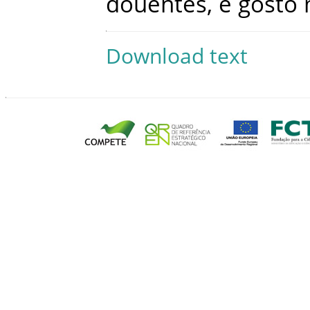
douentes
,
e
gosto
Download text