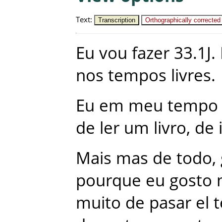
Text
:
Transcription
Orthographically corrected
Eu
vou
fazer
33.1J
.
nos
tempos
livres
.
Eu
em
meu
tempo
de
ler
um
livro
,
de
Mais
mas
de
todo
,
pourque
eu
gosto
muito
de
pasar
el