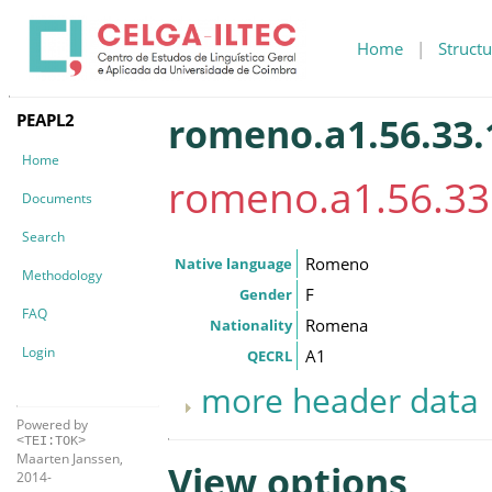
Home
|
Structu
PEAPL2
romeno.a1.56.33.
Home
romeno.a1.56.33
Documents
Search
Romeno
Native language
Methodology
F
Gender
FAQ
Romena
Nationality
Login
A1
QECRL
more header data
Powered by
<TEI:TOK>
Maarten Janssen,
View options
2014-