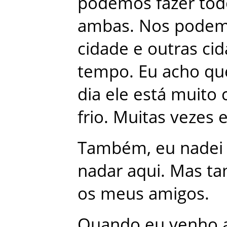
podemos
fazer
tod
ambas
.
Nos
pode
cidade
e
outras
ci
tempo
.
Eu
acho
qu
dia
ele
está
muito
frio
.
Muitas
vezes
Também
,
eu
nadei
nadar
aqui
.
Mas
t
os
meus
amigos
.
Quando
eu
venho