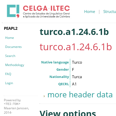
Home
|
Structu
PEAPL2
turco.a1.24.6.1b
Home
turco.a1.24.6.1b
Documents
Search
Turco
Native language
Methodology
F
Gender
FAQ
Turca
Nationality
Login
A1
QECRL
more header data
Powered by
<TEI:TOK>
Maarten Janssen,
View options
2014-