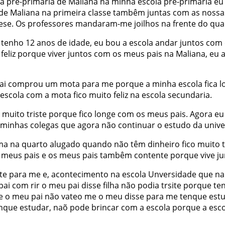
la
pré-primaria
de
Maliana
na
minha
escola
pré-primaria
eu
de
Maliana
na
primeira
classe
tambêm
juntas
com
as
nossa
ese
.
Os
professores
mandaram-me
joilhos
na
frente
do
qua
tenho
12
anos
de
idade
,
eu
bou
a
escola
andar
juntos
com
feliz
porque
viver
juntos
com
os
meus
pais
na
Maliana
,
eu
ai
comprou
um
mota
para
me
porque
a
minha
escola
fica
l
escola
com
a
mota
fico
muito
feliz
na
escola
secundaria
.
muito
triste
porque
fico
longe
com
os
meus
pais
.
Agora
eu
minhas
colegas
que
agora
não
continuar
o
estudo
da
univ
ma
na
quarto
alugado
quando
não
têm
dinheiro
fico
muito
meus
pais
e
os
meus
pais
tambêm
contente
porque
vive
ju
te
para
me
e
,
acontecimento
na
escola
Unversidade
que
na
pai
com
rir
o
meu
pai
disse
filha
não
podia
trsite
porque
te
e
o
meu
pai
não
vateo
me
o
meu
disse
para
me
tenque
est
nque
estudar
,
naõ
pode
brincar
com
a
escola
porque
a
esco