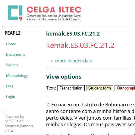
PEAPL2
kemak.ES.03.FC.21.2
kemak.ES.03.FC.21.2
Home
Documents
more header data
Search
Methodology
View options
FAQ
Text
:
Transcription
Student form
Orthograph
Login
2
.
Eu
naceu
no
distrito
de
Bobonaro
e
sento
contente
com
a
minha
historia
d
Powered by
perto
deles
.
Viver
juntos
com
familias
,
<TEI:TOK>
minhas
colegas
.
Os
meus
pais
viver
se
Maarten Janssen,
2014-