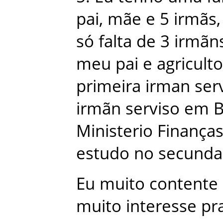
pai
,
mãe
e
5
irmãs
,
só
falta
de
3
irmãn
meu
pai
e
agriculto
primeira
irman
ser
irmãn
serviso
em
Ministerio Finança
estudo
no
secunda
Eu
muito
contente
muito
interesse
pr