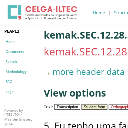
Home
|
Structu
PEAPL2
kemak.SEC.12.28.
Home
kemak.SEC.12.28
Documents
Search
more header data
Methodology
FAQ
View options
Login
Text
:
Transcription
Student form
Orthograph
Powered by
<TEI:TOK>
Maarten Janssen,
5
.
Eu
tenho
uma
fa
2014-