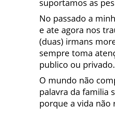
suportamos
as
pes
No
passado
a
min
e
ate
agora
nos
tr
(
duas
)
irmans
mor
sempre
toma
aten
publico
ou
privado
.
O
mundo
não
comp
palavra
da
familia
porque
a
vida
não