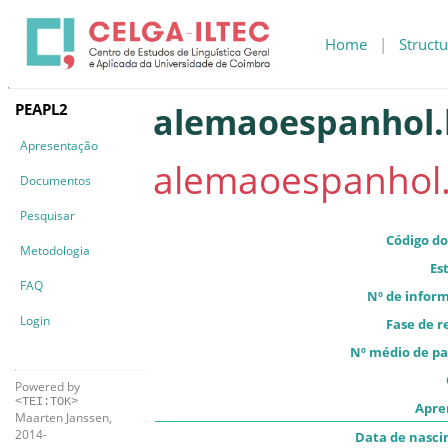
Home
|
Structu
PEAPL2
alemaoespanhol.b
Apresentação
alemaoespanhol.
Documentos
Pesquisar
Código do
Metodologia
Es
FAQ
Nº de infor
Login
Fase de r
Nº médio de pa
Powered by
<TEI:TOK>
Apre
Maarten Janssen,
2014-
Data de nasc