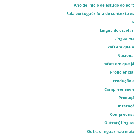
Ano de início de estudo do por
Fala português fora do contexto es
G
Língua de escolar
Língua m
País em que 
Naciona
Países em que já
Proficiênci
Produção e
Compreensão e
Produçã
Interaçã
Compreensã
Outra(s) língua(
Outras línguas não mat