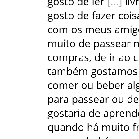
gosto
de
ler
liv
gosto
de
fazer
cois
com
os
meus
amig
muito
de
passear
compras
,
de
ir
ao
c
também
gostamos
comer
ou
beber
al
para
passear
ou
de
gostaria
de
aprend
quando
há
muito
f