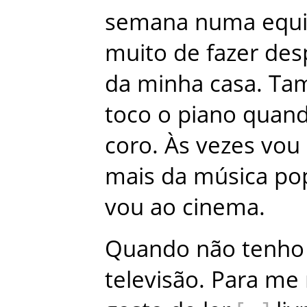
semana
numa
equ
muito
de
fazer
des
da
minha
casa
.
Ta
toco
o
piano
quan
coro
.
Às
vezes
vou
mais
da
música
po
vou
ao
cinema
.
Quando
não
tenho
televisão
.
Para
me