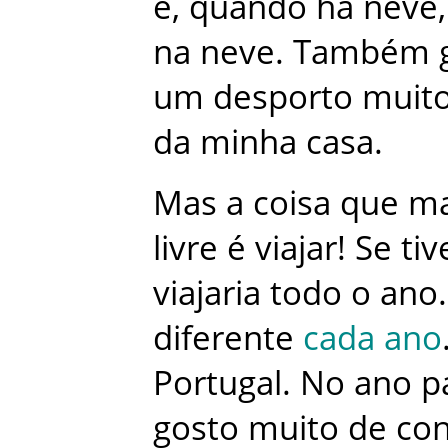
e
,
quando
há
neve
,
na
neve
.
Também
um
desporto
muit
da
minha
casa
.
Mas
a
coisa
que
ma
livre
é
viajar
!
Se
tiv
viajaria
todo
o
ano
.
diferente
cada
ano
Portugal
.
No
ano
p
gosto
muito
de
co