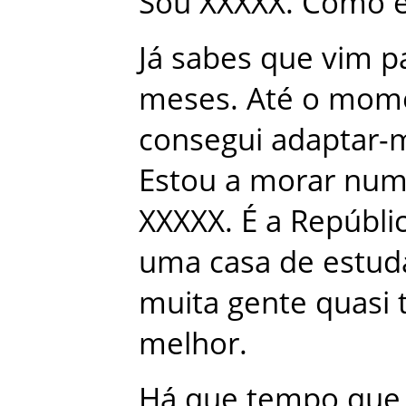
Sou
XXXXX
.
Como
Já
sabes
que
vim
p
meses
.
Até
o
mom
consegui
adaptar-
Estou
a
morar
num
XXXXX
.
É
a
Repúbli
uma
casa
de
estud
muita
gente
quasi
melhor
.
Há
que
tempo
que