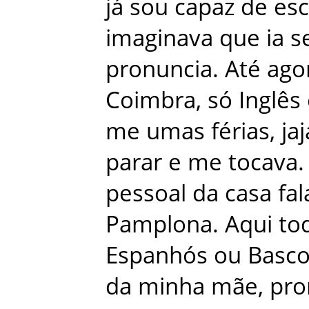
já
sou
capaz
de
esc
imaginava
que
ia
s
pronuncia
.
Até
ago
Coimbra
,
só
Inglês
me
umas
férias
,
jaj
parar
e
me
tocava
.
pessoal
da
casa
fa
Pamplona
.
Aqui
to
Espanhós
ou
Basc
da
minha
mãe
,
pro