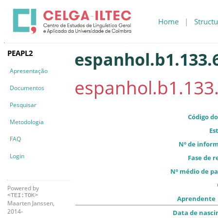
Home
|
Structu
PEAPL2
espanhol.b1.133.
Apresentação
espanhol.b1.133
Documentos
Pesquisar
Código do
Metodologia
Es
FAQ
Nº de infor
Login
Fase de r
Nº médio de pa
Powered by
<TEI:TOK>
Aprendente
Maarten Janssen,
2014-
Data de nasc