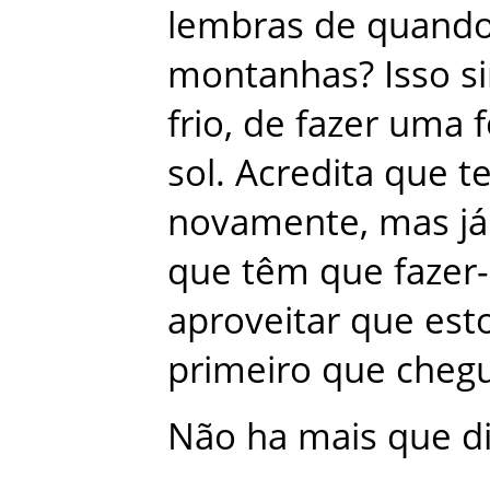
lembras
de
quand
montanhas
?
Isso
s
frio
,
de
fazer
uma
sol
.
Acredita
que
t
novamente
,
mas
já
que
têm
que
fazer
aproveitar
que
est
primeiro
que
cheg
Não
ha
mais
que
d