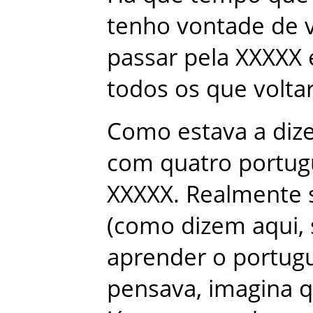
tenho
vontade
de
passar
pela
XXXXX
todos
os
que
volt
Como
estava
a
diz
com
quatro
portug
XXXXX
.
Realmente
(
como
dizem
aqui
,
aprender
o
portug
pensava
,
imagina
q