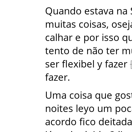
Quando
estava
na
muitas
coisas
,
osej
calhar
e
por
isso
q
tento
de
não
ter
mu
ser
flexibel
y
fazer
fazer
.
Uma
coisa
que
gos
noites
leyo
um
poc
acordo
fico
deitad