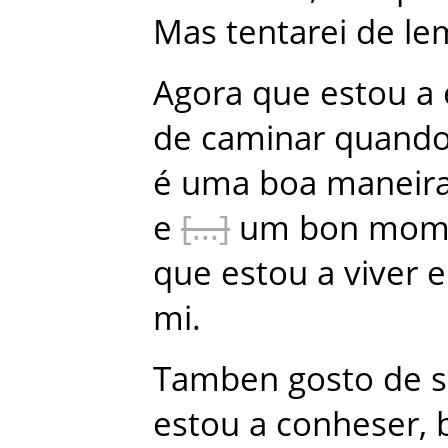
Mas
tentarei
de
le
Agora
que
estou
a
de
caminar
quand
é
uma
boa
maneir
e
um
bon
mom
que
estou
a
viver
e
mi
.
Tamben
gosto
de
s
estou
a
conheser
,