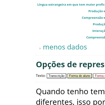
Língua estrangeira em que tem maior profic
Produção e
Compreensão e
Produçã
Interaçã
Compreensã
menos dados
Opções de repre
Texto
:
Transcrição
Forma do aluno
Forma c
Quando
tenho
tem
diferentes
,
isso
po