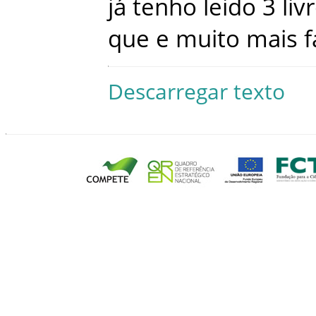
já
tenho
leido
3
liv
que
e
muito
mais
f
Descarregar texto