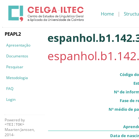
Home
|
Structu
PEAPL2
espanhol.b1.142.3
Apresentação
espanhol.b1.142.
Documentos
Pesquisar
Código do
Metodologia
Es
FAQ
Nº de infor
Login
Fase de r
Nº médio de pa
Powered by
<TEI:TOK>
Aprend
Maarten Janssen,
2014-
Data de nasc