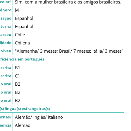
Sim, com a mulher brasileira e os amigos brasileiros.
colar?
M
énero
Espanhol
ização
Espanhol
aterna
Chile
nasceu
Chilena
lidade
"Alemanha/ 3 meses; Brasil/ 7 meses; Itália/ 3 meses"
 viveu
ficiência em português
B1
scrita
C1
scrita
B2
o oral
B2
o oral
B2
o oral
s) língua(s) estrangeiras(s)
Alemão/ Inglês/ Italiano
ernas?
Alemão
iência