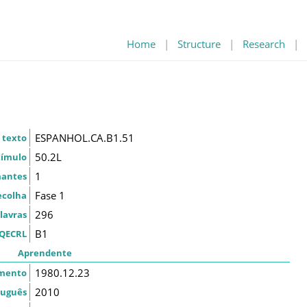
Home
|
Structure
|
Research
|
ESPANHOL.CA.B1.51
 texto
50.2L
tímulo
1
mantes
Fase 1
ecolha
296
lavras
B1
QECRL
Aprendente
1980.12.23
imento
2010
tuguês