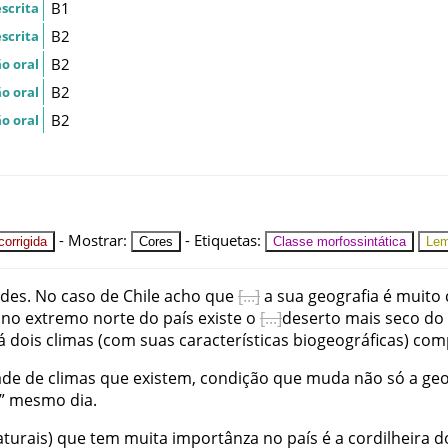
B1
scrita
B2
scrita
B2
o oral
B2
o oral
B2
o oral
-
Mostrar
:
-
Etiquetas
:
orrigida
Cores
Classe morfossintática
Le
ades
.
No
caso
de
Chile
acho
que
a
sua
geografia
é
muito
no
extremo
norte
do
país
existe
o
deserto
mais
seco
do
á
dois
climas
(
com
suas
características
biogeográficas
)
com
ade
de
climas
que
existem
,
condição
que
muda
não
só
a
geo
”
mesmo
dia
.
aturais
)
que
tem
muita
importânza
no
país
é
a
cordilheira
d