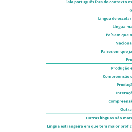
Fala português fora do contexto es
G
Língua de escolar
Língua m
País em que 
Naciona
Países em que já
Pro
Produção e
Compreensão e
Produçã
Interaçã
Compreensã
Outra(
Outras línguas não mat
Língua estrangeira em que tem maior profic