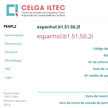
PEAPL2
espanhol.b1.51.50.2l
espanhol.b1.51.50.2l
Apresentação
Documentos
Código do
Pesquisar
Es
Metodologia
Nº de infor
Fase de r
FAQ
Nº médio de pa
Login
Powered by
Data de nasc
<TEI:TOK>
Maarten Janssen,
Ano de início de estudo do por
2014-