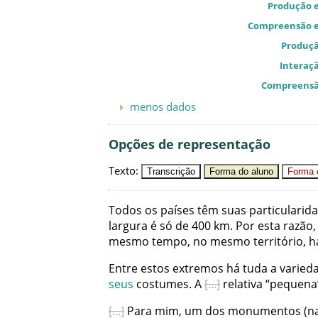
Produção e
Compreensão e
Produçã
Interaçã
Compreensã
menos dados
Opções de representação
Texto
:
Transcrição
Forma do aluno
Forma c
Todos
os
países
têm
suas
particularid
largura
é
só
de
400
km
.
Por
esta
razão
,
mesmo
tempo
,
no
mesmo
território
,
h
Entre
estos
extremos
há
tuda
a
varied
seus
costumes
.
A
relativa
“
pequena
Para
mim
,
um
dos
monumentos
(
n