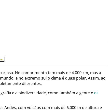
ma
curiosa
.
No
comprimento
tem
mais
de
4.000
km
,
mas
a
mundo
,
e
no
extremo
sul
o
clima
é
quasi
polar
.
Assim
,
ao
pletamente
diferentes
.
grafia
e
a
biodiversidade
,
como
também
a
gente
e
os
os
Andes
,
com
volcãos
com
mais
de
6.000
m
de
altura
e