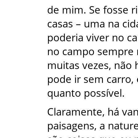
de
mim
.
Se
fosse
r
casas
–
uma
na
cid
poderia
viver
no
c
no
campo
sempre
muitas
vezes
,
não
pode
ir
sem
carro
,
quanto
possível
.
Claramente
,
há
va
paisagens
,
a
natur