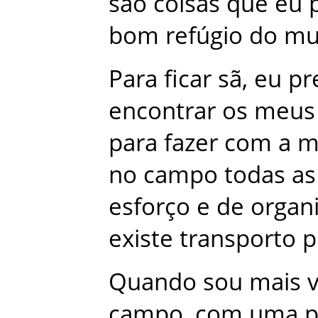
são
coisas
que
eu
bom
refúgio
do
mu
Para
ficar
sã
,
eu
pr
encontrar
os
meus
para
fazer
com
a
m
no
campo
todas
as
esforço
e
de
organ
existe
transporto
p
Quando
sou
mais
campo
,
com
uma