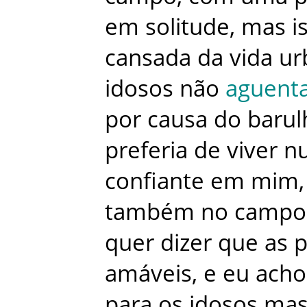
em
solitude
,
mas
i
cansada
da
vida
ur
idosos
não
aguent
por
causa
do
barul
preferia
de
viver
n
confiante
em
mim
,
também
no
campo
quer
dizer
que
as
p
amáveis
,
e
eu
acho
para
os
idosos
ma