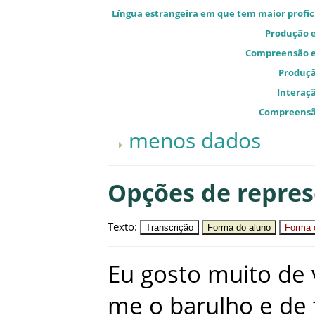
Língua estrangeira em que tem maior profic
Produção e
Compreensão e
Produçã
Interaçã
Compreensã
menos dados
Opções de repre
Texto
:
Transcrição
Forma do aluno
Forma c
Eu
gosto
muito
de
me
o
barulho
e
de