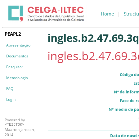
Home
|
Structu
PEAPL2
ingles.b2.47.69.3
Apresentação
ingles.b2.47.69.3
Documentos
Pesquisar
Código do
Metodologia
Es
FAQ
Nº de infor
Login
Fase de r
Nº médio de pa
Powered by
<TEI:TOK>
Maarten Janssen,
2014-
Data de nasc