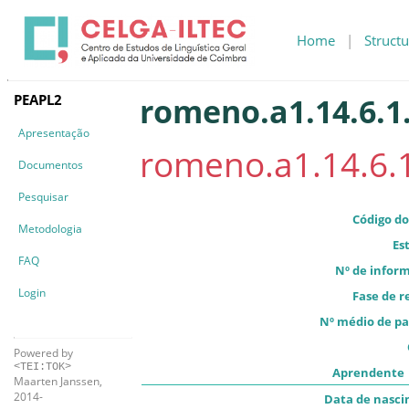
Home
|
Structu
PEAPL2
romeno.a1.14.6.1
Apresentação
romeno.a1.14.6.
Documentos
Pesquisar
Código do
Metodologia
Es
FAQ
Nº de infor
Login
Fase de r
Nº médio de pa
Powered by
<TEI:TOK>
Aprendente
Maarten Janssen,
2014-
Data de nasc