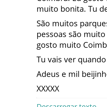
muito
bonita
.
Tu
d
São
muitos
parque
pessoas
são
muito
gosto
muito
Coimb
Tu
vais
ver
quando
Adeus
e
mil
beijin
XXXXX
Descarregar texto