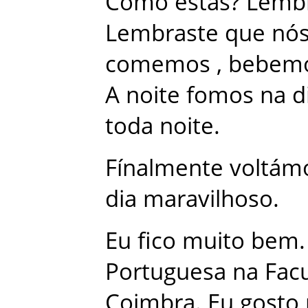
Como
estás
?
Lemb
Lembraste
que
nó
comemos
,
bebem
A
noite
fomos
na
d
toda
noite
.
Fínalmente
voltám
dia
maravilhoso
.
Eu
fico
muito
bem
.
Portuguesa
na
Fac
Coimbra
.
Eu
gosto