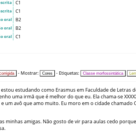
C1
scrita
C1
scrita
B2
o oral
B2
o oral
C1
o oral
-
Mostrar
:
-
Etiquetas
:
orrigida
Cores
Classe morfossintática
Le
estou
estudando
como
Erasmus
em
Faculdade de Letras
d
enho
uma
irmã
que
é
melhor
do
que
eu
.
Ela
chama-se
XXXX
e
um
avô
que
amo
muito
.
Eu
moro
em
o
cidade
chamado
as
minhas
amigas
.
Não
gosto
de
vir
para
aulas
cedo
porqu
sa
.