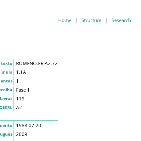
Home
|
Structure
|
Research
|
ROMENO.ER.A2.72
 texto
1.1A
tímulo
1
mantes
Fase 1
ecolha
119
lavras
A2
QECRL
1988.07.20
imento
2009
tuguês