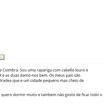
ma
e
Coimbra
.
Sou
uma
rapariga
com
cabello
louro
e
X
e
as
duas
damó-nos
bem
.
Os
meus
pais
são
Oradea
que
e
um
cidade
pequeno
mas
cheio
de
e
quero
dormir
muito
e
tambem
não
gosto
de
ficar
todo
o