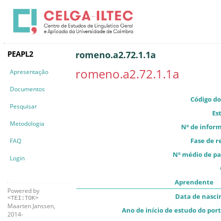
PEAPL2
romeno.a2.72.1.1a
romeno.a2.72.1.1a
Apresentação
Documentos
Código do
Pesquisar
Es
Metodologia
Nº de infor
Fase de r
FAQ
Nº médio de pa
Login
Aprendente
Powered by
Data de nasc
<TEI:TOK>
Maarten Janssen,
Ano de início de estudo do por
2014-