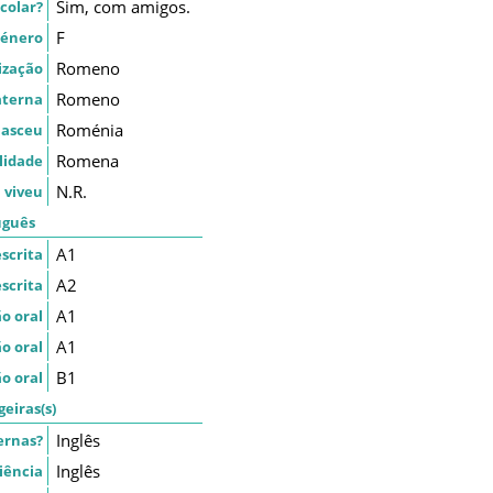
Sim, com amigos.
colar?
F
énero
Romeno
ização
Romeno
aterna
Roménia
nasceu
Romena
lidade
N.R.
 viveu
uguês
A1
scrita
A2
scrita
A1
o oral
A1
o oral
B1
o oral
geiras(s)
Inglês
ernas?
Inglês
iência