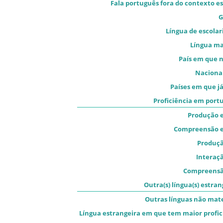
Fala português fora do contexto es
G
Língua de escolar
Língua m
País em que 
Naciona
Países em que já
Proficiência em port
Produção e
Compreensão e
Produçã
Interaçã
Compreensã
Outra(s) língua(s) estran
Outras línguas não mat
Língua estrangeira em que tem maior profic