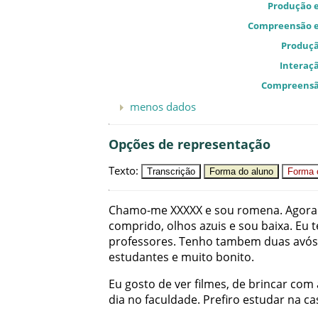
Produção e
Compreensão e
Produçã
Interaçã
Compreensã
menos dados
Opções de representação
Texto
:
Transcrição
Forma do aluno
Forma c
Chamo-me
XXXXX
e
sou
romena
.
Agora
comprido
,
olhos
azuis
e
sou
baixa
.
Eu
t
professores
.
Tenho
tambem
duas
avós
estudantes
e
muito
bonito
.
Eu
gosto
de
ver
filmes
,
de
brincar
com
dia
no
faculdade
.
Prefiro
estudar
na
ca